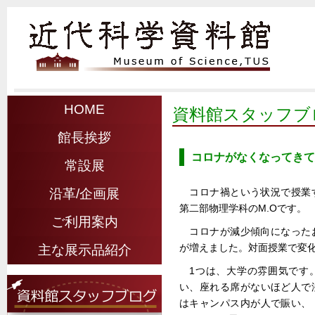
HOME
資料館スタッフブ
館長挨拶
コロナがなくなってきて
常設展
コロナ禍という状況で授業
沿革/企画展
第二部物理学科のM.Oです。
ご利用案内
コロナが減少傾向になった
が増えました。対面授業で変化
主な展示品紹介
1つは、大学の雰囲気です
い、座れる席がないほど人で
はキャンパス内が人で賑い、