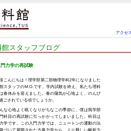
アクセ
料館スタッフブログ
入門力学の再試験
様こんにちは！理学部第二部物理学科2年になりました
館スタッフのM.O.です。学内試験を終え、私たち理科
は春休みを迎えました。春の陽気が心地よく、のんび
過ごされている頃でしょうか。
んな心地よく眠くなりがちなこの季節に、僕は我学部
門科目の再試験に引っかかってしまいました。科目は
力学です。この入門力学では、ニュートンの運動の法
基づいて展開された古典力学から、より難しい解析力