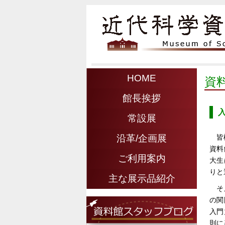
HOME
資
館長挨拶
常設展
皆
沿革/企画展
資料
ご利用案内
大生
りと
主な展示品紹介
そ
の関
入門
則に