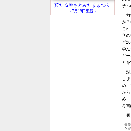
学へ
力
か？
これ
学の
ど2
学ん
ギー
とを
対
しま
め、
から
め、
考書
個