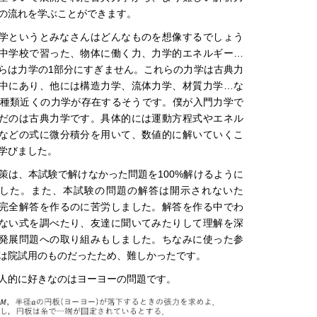
の流れを学ぶことができます。
学というとみなさんはどんなものを想像するでしょう
中学校で習った、物体に働く力、力学的エネルギー…
らは力学の1部分にすぎません。これらの力学は古典力
中にあり、他には構造力学、流体力学、材質力学…な
0種類近くの力学が存在するそうです。僕が入門力学で
だのは古典力学です。具体的には運動方程式やエネル
などの式に微分積分を用いて、数値的に解いていくこ
学びました。
策は、本試験で解けなかった問題を100%解けるように
した。また、本試験の問題の解答は開示されないた
完全解答を作るのに苦労しました。解答を作る中でわ
ない式を調べたり、友達に聞いてみたりして理解を深
発展問題への取り組みもしました。ちなみに使った参
は院試用のものだったため、難しかったです。
人的に好きなのはヨーヨーの問題です。