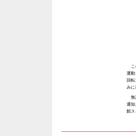
こ
運動
回転
みに
無
通知
館ス