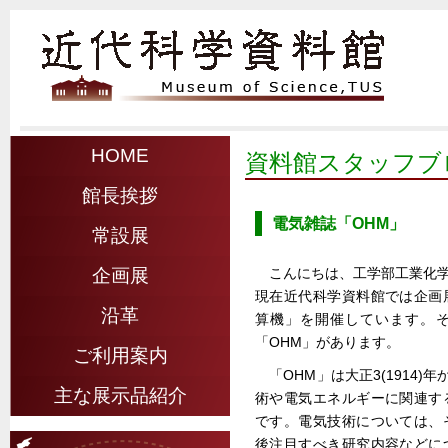
HOME
資料館スタッフブ
館長挨拶
電気雑誌「OHM」
常設展
こんにちは、工学部工業化学科
企画展
現在近代科学資料館では企画
沿革
算機」を開催しています。
「OHM」があります。
ご利用案内
「OHM」は大正3(1914)
主な展示品紹介
術や電気エネルギーに関連す
です。電気技術については、
後注目すべき研究内容などに