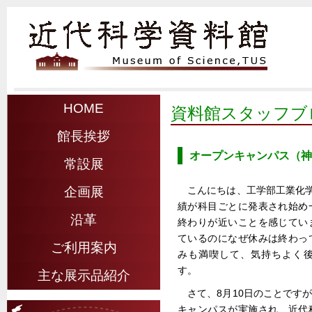
HOME
資料館スタッフブ
館長挨拶
オープンキャンパス（神
常設展
こんにちは、工学部工業化学
企画展
績が科目ごとに発表され始め
沿革
終わりが近いことを感じてい
ているのになぜ休みは終わっ
ご利用案内
みも満喫して、気持ちよく
す。
主な展示品紹介
さて、8月10日のことです
キャンパスが実施され、近代