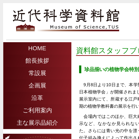
HOME
資料館スタッフブ
館長挨拶
珍品揃いの植物学会特別
常設展
9月8日より10日まで、本
企画展
日本植物学会」が開催されまし
沿革
展示室内にて、所蔵する江戸
期の植物学教科書の展示を行
ご利用案内
会場内ではこのほか、巨大
主な展示品紹介
示など、なかなか見られな
た。さらには青い光の中を漂
伝子組み換えによって作出さ