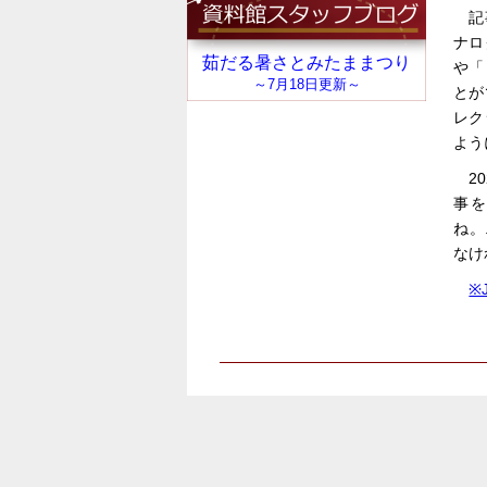
記
ナロ
や「
とが
レク
よう
2
事
ね。
なけ
※