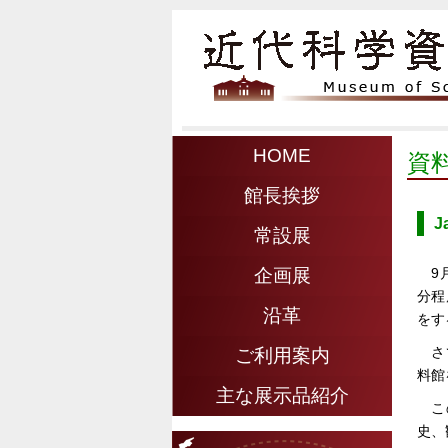
HOME
資
館長挨拶
J
常設展
9
企画展
分程
沿革
をす
さ
ご利用案内
料館
主な展示品紹介
こ
史、