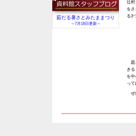
辻村
をさ
る3
題
きる
を中
って
ぜ