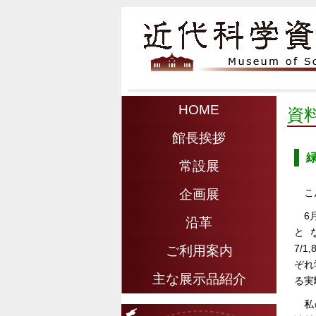
HOME
資
館長挨拶
常設展
こ
企画展
6
沿革
と
7/1
ご利用案内
ぞれ
主な展示品紹介
る実
私