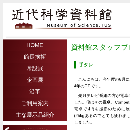
HOME
資料館スタッフブ
館長挨拶
手タレ
常設展
こんにちは、今年度の6月
企画展
4年のF.T.です。
沿革
先月テレビ番組の方が電卓
した。僕はその電卓、Compet
ご利用案内
電卓です!)を撮影のために
主な展示品紹介
(25kgあるのでとても疲れ
しました。