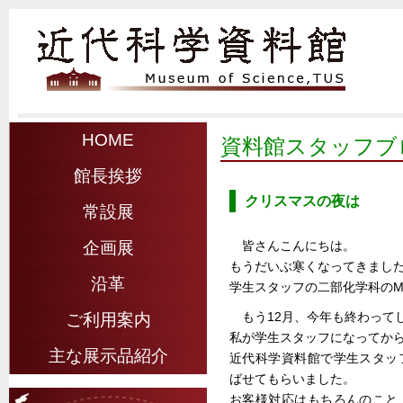
HOME
資料館スタッフブ
館長挨拶
クリスマスの夜は
常設展
皆さんこんにちは。
企画展
もうだいぶ寒くなってきまし
沿革
学生スタッフの二部化学科のM.
もう12月、今年も終わって
ご利用案内
私が学生スタッフになってから
主な展示品紹介
近代科学資料館で学生スタッ
ばせてもらいました。
お客様対応はもちろんのこと