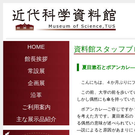
HOME
資料館スタッフブ
館長挨拶
夏目漱石とポアンカレ―
常設展
こんにちは、４か月ぶりにブ
企画展
この前、大学の前を歩いて
沿革
しかし偶然にも傘を持ってい
ご利用案内
ポアンカレ―ご存じですか
を考えた方です。夏目漱石の
主な展示品紹介
る偶然の意味が述べられてい
―説によると原因があまりに