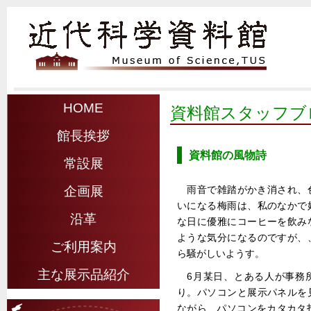
HOME
資料館スタッフブ
館長挨拶
資料館の風物詩
常設展
雨音で雑踏がかき消され、
企画展
いになる梅雨は、私のなかで
沿革
な日に優雅にコーヒーを飲み
ような気分になるのですが、
ご利用案内
ら騒がしいようす。
主な展示品紹介
6月某日、とある人が事務
り。パソコンと展示パネルを
ながら、パソコンをカタカタ