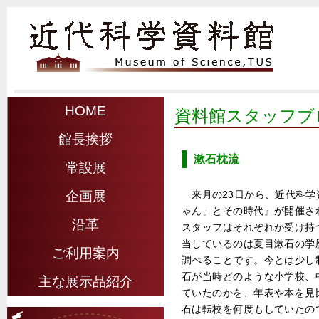
HOME
資料館スタッフブ
館長挨拶
漱石枕流
常設展
来月の23日から、近代科
企画展
ゃん」とその時代』が開催さ
沿革
スタッフはそれぞれが受け持
当しているのは夏目漱石の学
ご利用案内
調べることです。今とは少し
石が当時どのような小学校、
主な展示品紹介
ていたのかを、年表や本を見
石は転校を何度もしていたの