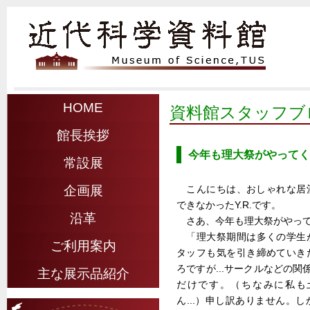
HOME
資料館スタッフブ
館長挨拶
今年も理大祭がやってく
常設展
こんにちは、おしゃれな居
企画展
できなかったY.R.です。
沿革
さあ、今年も理大祭がやって
「理大祭期間は多くの学生
ご利用案内
タッフも気を引き締めていき
ろですが...サークルなどの
主な展示品紹介
だけです。（ちなみに私も
ん...）申し訳ありません。