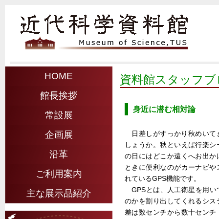
HOME
資料館スタッフブ
館長挨拶
身近に潜む相対論
常設展
日差しがすっかり秋めいて
企画展
しょうか。秋といえば行楽シ
沿革
の日にはどこか遠くへお出か
ときに便利なのがカーナビや
ご利用案内
れているGPS機能です。
GPSとは、人工衛星を用い
主な展示品紹介
のかを割り出してくれるシス
差は数センチから数十センチ