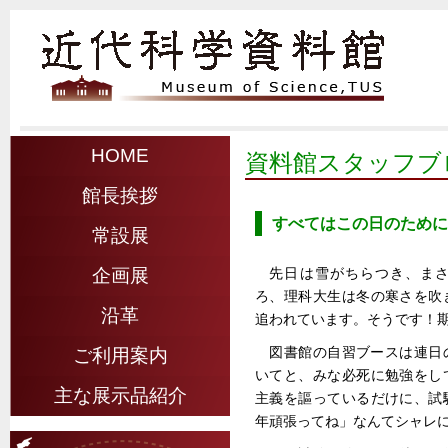
HOME
資料館スタッフブ
館長挨拶
すべてはこの日のために
常設展
先日は雪がちらつき、ま
企画展
ろ、理科大生は冬の寒さを吹
沿革
追われています。そうです！
図書館の自習ブースは連日
ご利用案内
いてと、みな必死に勉強をし
主な展示品紹介
主義を謳っているだけに、試
年頑張ってね」なんてシャレ