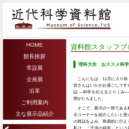
HOME
資料館スタッフブ
館長挨拶
理科大生 おススメ科学
常設展
こんにちは、11月に入り
企画展
皆さんはいかがお過ごしです
沿革
誌 ―科学を伝えるとりくみ
間がたちました。
ご利用案内
そこで、展示の一部である
主な展示品紹介
示コーナーを紹介したいと思
の雑誌をよみ、簡易的に行え
私は、「子供の科学」という雑