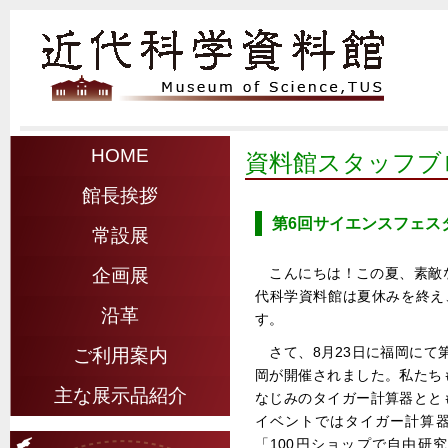
HOME
資料館スタッフブ
館長挨拶
第6回サイエンスフェスタ
常設展
こんにちは！この夏、素敵
企画展
代科学資料館は夏休みを終え
沿革
す。
さて、8月23日に福岡にて
ご利用案内
岡が開催されました。私たち
主な展示品紹介
なじみのタイガー計算器とと
イベントではタイガー計算
「100円ショップで自由研