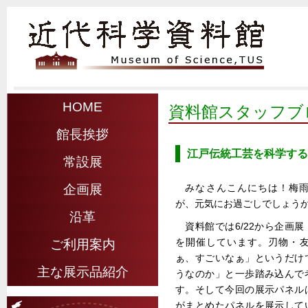
HOME
資料館スタッフブ
館長挨拶
江戸伝統工芸を科学する
常設展
みなさんこんにちは！梅
企画展
が、元気にお過ごしでしょう
沿革
資料館では6/22から企画
を開催しています。刃物・
ご利用案内
ぁ、すごいなぁ」というだけ
主な展示品紹介
うなのか」と一歩踏み込んで
す。そして今回の展示パネル
がまとめたパネルを展示して