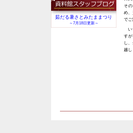
その
め、
でご
い
すが
し、
越し