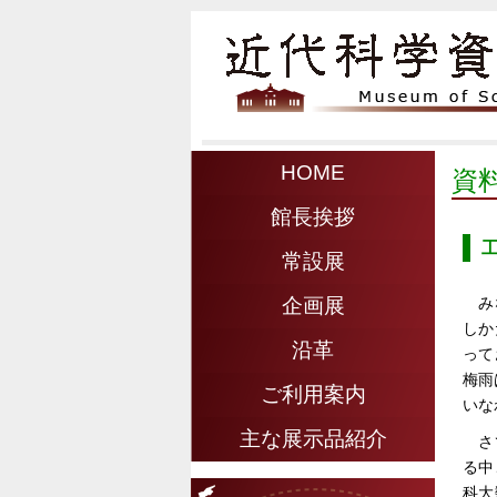
HOME
資
館長挨拶
常設展
み
企画展
しか
沿革
って
梅雨
ご利用案内
いな
主な展示品紹介
さ
る中
科大