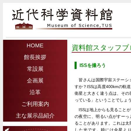
HOME
資料館スタッフブ
館長挨拶
ISSを撮ろう
常設展
皆さんは国際宇宙ステーショ
企画展
すか？ISSは高度400kmの
沿革
衛星と大きく違う点は、その
っている」ということでしょ
ご利用案内
ISSは地上からも見ること
主な展示品紹介
の夜空に、明るい点がすーっ
ることがあります。これは太
した光です。時には金星よ