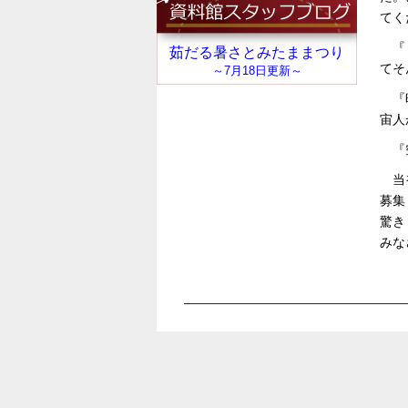
てく
『
てそ
『
宙人
『
当
募集
驚き
みな