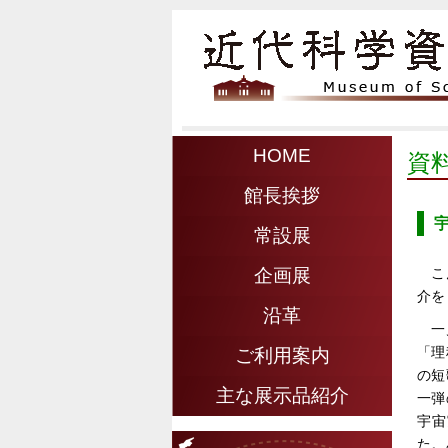
HOME
資
館長挨拶
常設展
こ
企画展
介を
沿革
一
「理
ご利用案内
の短
主な展示品紹介
一弾
宇宙
た。