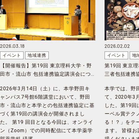
2026.03.18
2026.02.02
イベント
地域連携
イベント
地
【開催報告】第19回 東京理科⼤学・野
第19回 東京
⽥市・流⼭市 包括連携協定講演会につ
三者包括連携
いて
2026年3⽉14⽇（⼟）に、本学野⽥キ
本学では、野
ャンパス7号館6階講堂において、野⽥
て、2020年
市・流⼭市と本学との包括連携協定に基
した。第19
づく第19回の講演会が開催されまし
ーベル賞テク
た。 第19 回⽬となる今回は、オンライ
る！？」をテ
ン（Zoom）での同時配信にて本学薬学
ます。 皆様
部薬学科 礒濱 …
場くださいま