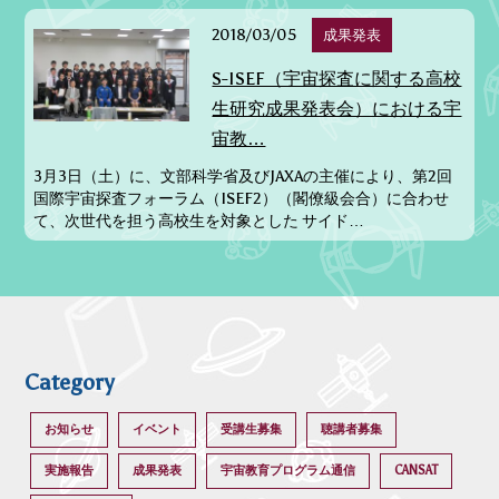
2018/03/05
成果発表
S-ISEF（宇宙探査に関する高校
生研究成果発表会）における宇
宙教…
3月3日（土）に、文部科学省及びJAXAの主催により、第2回
国際宇宙探査フォーラム（ISEF2）（閣僚級会合）に合わせ
て、次世代を担う高校生を対象とした サイド…
Category
お知らせ
イベント
受講生募集
聴講者募集
実施報告
成果発表
宇宙教育プログラム通信
CANSAT