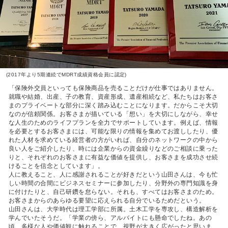
(2017年より5期連続でMDRT成績資格会員に認定)
「保険外交員といっても保険商品を売ることだけが仕事ではありません。
就職や結婚、出産、子の教育、資産形成、遺産相続など、私たちはお客さ
まのプライベートな部分に深く踏み込むことになります。だからこそ大切
なのが信頼関係。お客さまが描いている「想い」を大切にしながら、幸せ
な人生のためのライフプランを全力でサポートしています。例えば、情報
を必要とするお客さまには、可能な限りの情報を集めてお渡ししたり、優
れた人材を求めている経営者の方がいれば、自分のネットワークの中から
良い人をご紹介したり、時には企業からの資金繰りなどのご相談に乗った
りと、それぞれのお客さまに有益な価値を提供し、お客さまを成功させ続
けることを信念としています」。
人に教えること、人に感謝されることが好きだという山田さんは、今も忙
しい時間の合間にビジネスセミナーに参加したり、分野外の専門知識を身
に付けたりと、自己研鑽を怠らない。それも、すべてはお客さまのため。
お客さまからのあらゆる要望に応えられる自分でいるためだという。
山田さんは、大学時代は理工学部に所属。土木工学を専攻し、構造解析を
学んでいたそうだ。「学業の傍ら、アルバイトにも懸命でしたね。あの
頃、多様な人や価値観に触れることで、視野が大きく広がったと思いま