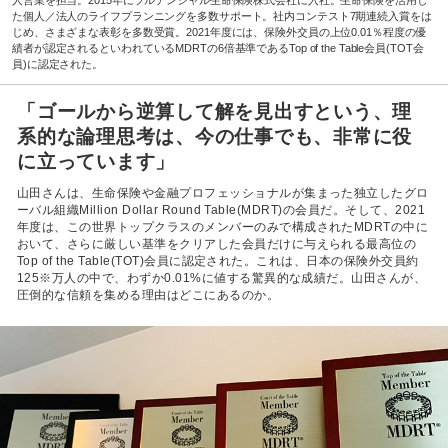
た個人／法人のライフプランニングを多数サポート。社内コンテスト7期連続入賞をは
じめ、さまざまな表彰を多数受賞。2021年度には、保険外交員の上位0.01％程度の優
績者が認定されるといわれているMDRTの6倍基準であるTop of the Table会員(TOT会
員)に認定された。
「ゴールから逆算して解を見出すという、理
系的な論理思考は、今の仕事でも、非常に役
に立っています」
山田さんは、生命保険や金融プロフェッショナルが集まった独立したグロ
ーバル組織Million Dollar Round Table(MDRT)の会員だ。そして、2021
年度は、この世界トップクラスのメンバーのみで構成されたMDRTの中に
おいて、さらに厳しい基準をクリアした会員だけに与えられる最高位の
Top of the Table(TOT)会員に認定された。これは、日本の保険外交員約
125※万人の中で、わずか0.01%に値する驚異的な成績だ。山田さんが、
圧倒的な信頼を集める理由はどこにあるのか。