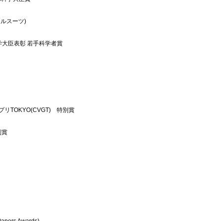
スルスーツ)
学大臣表彰 若手科学者賞
TOKYO(CVGT) 特別賞
別賞
ers Awards)