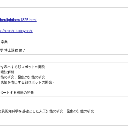
her/lightbox/1825.html
ns/hiroshi-kobayashi
 卒業
工学 博士課程 修了
じ表情を表出する顔ロボットの開発
限要素法解析
人工知能の研究、昆虫の知能の研究
と同じ表情を表出する顔ロボットの開発・
をサポートする機器の開発
特別研究員認知科学を基礎とした人工知能の研究、昆虫の知能の研究