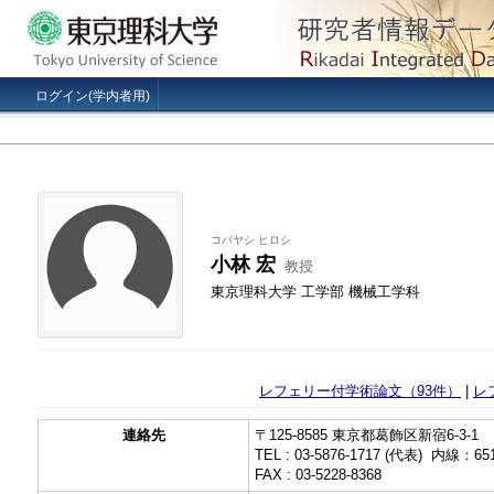
ログイン(学内者用)
コバヤシ ヒロシ
小林 宏
教授
東京理科大学 工学部 機械工学科
レフェリー付学術論文（93件）
|
レ
連絡先
〒125-8585 東京都葛飾区新宿6-3-1
TEL : 03-5876-1717 (代表) 内線：65
FAX : 03-5228-8368