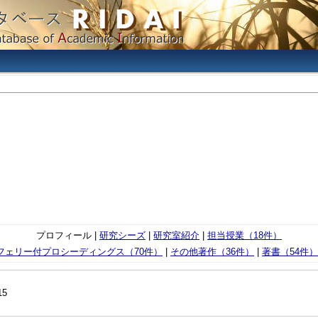
プロフィール |
研究シーズ
|
研究室紹介
|
担当授業（18件）
フェリー付プロシーディングス（70件）
|
その他著作（36件）
|
著書（54件）
15