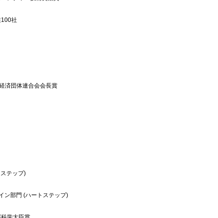
100社
本経済団体連合会会長賞
）
）
ートステップ)
イン部門 (ハートステップ)
部科学大臣賞