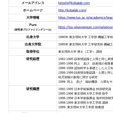
メールアドレス
hiroshi@kobalab.com
ホームページ
http://kobalab.com/
大学情報
https://www.tus.ac.jp/academics/teac
Pure
https://tus.elsevierpure.com/ja/perso
(研究者プロファイリングツール)
出身大学
1990年 東京理科大学 工学部 機械工学科
出身大学院
1995年 東京理科大学 工学研究科 機械
取得学位
東京理科大学 博士（工学） 課程
研究経歴
1992-1995 顔表情認識と人間と同
1995-1996 同上 及び、顔表情の有
1996-1998 認知科学を基礎とした
1998-1999 顔表情自動認識・人間
幼児知能の創発に関する研究
1999- 同上 及び、福祉機器、人間
研究職歴
1992-1995 日本学術振興会 特別研究員
1995-1996 東京理科大学工学部 助手
1996-1998 日本学術振興会 海外
1998-1999 東京理科大学工学部 講師
1999- 東京理科大学工学部 助教授