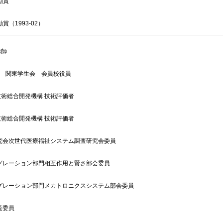
励賞
（1993-02）
講師
度） 関東学生会 会員校役員
術総合開発機構 技術評価者
術総合開発機構 技術評価者
究会次世代医療福祉システム調査研究会委員
グレーション部門相互作用と賢さ部会委員
グレーション部門メカトロニクスシステム部会委員
覧委員