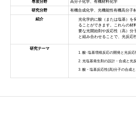
専攻分野
高分子化学、有機材料化学
研究分野
有機合成化学、光機能性有機高分子
紹介
光化学的に酸（または塩基）を
ることができます。これらの材
要な光開始剤や反応性（高）分
と組み合わせることで、光反応
研究テーマ
酸･塩基増殖反応の開発と光反応
光塩基発生剤の設計・合成と光
酸・塩基反応性(高)分子の合成