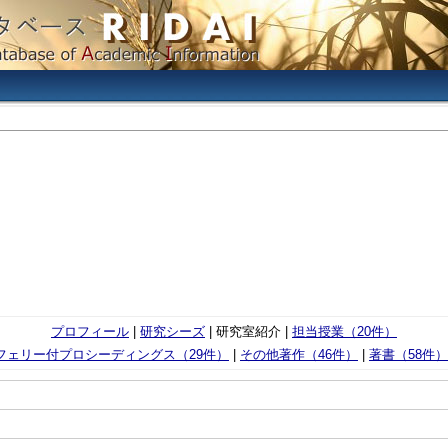
プロフィール
|
研究シーズ
| 研究室紹介 |
担当授業（20件）
フェリー付プロシーディングス（29件）
|
その他著作（46件）
|
著書（58件）