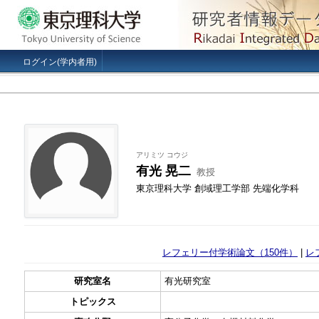
ログイン(学内者用)
アリミツ コウジ
有光 晃二
教授
東京理科大学 創域理工学部 先端化学科
レフェリー付学術論文（150件）
|
レ
研究室名
有光研究室
トピックス