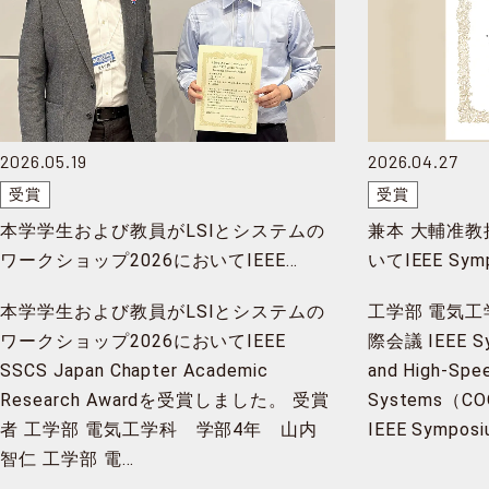
2026.05.19
2026.04.27
受賞
受賞
本学学生および教員がLSIとシステムの
兼本 大輔准教授が
ワークショップ2026においてIEEE
いてIEEE Symp
SSCS Japan Chapter Academic
and High-Spe
本学学生および教員がLSIとシステムの
工学部 電気工
Research Awardを受賞
Featured Po
ワークショップ2026においてIEEE
際会議 IEEE Sy
SSCS Japan Chapter Academic
and High-Spe
Research Awardを受賞しました。 受賞
Systems（CO
者 工学部 電気工学科 学部4年 山内
IEEE Symposi
智仁 工学部 電…