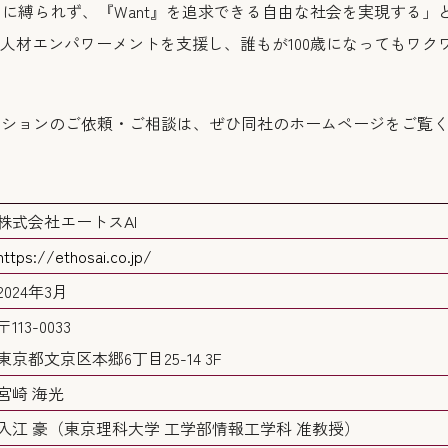
』に縛られず、『Want』を追求できる自由な社会を実現する」
人材エンパワーメントを支援し、誰もが100歳になってもワク
ューションのご依頼・ご相談は、ぜひ同社のホームページをご覧
株式会社エートスAI
https://ethosai.co.jp/
2024年3月
〒113-0033
東京都文京区本郷6丁目25-14 3F
宮崎 海光
入江 豪（東京理科大学 工学部情報工学科 准教授）