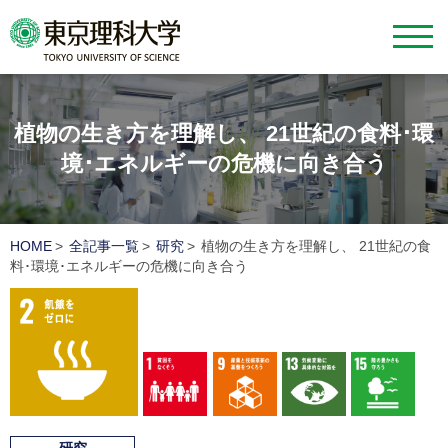
植物の生き方を理解し、
21世紀の食料･環
境･エネルギーの危機に向き合う
HOME
全記事一覧
研究
植物の生き方を理解し、 21世紀の食
料･環境･エネルギーの危機に向き合う
2 飢餓をゼロに
1 貧困をなくそう
9 産業と技術革新の基盤を
13 気候変動に
15