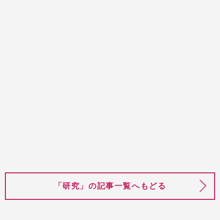
goal02
goal15
goal07
goal09
goal11
研究
研究
持続可能な農業で飢餓を
「エネルギーハーベス
ゼロにする
ト」で、持続可能な社会
を作る
「研究」の記事一覧へもどる