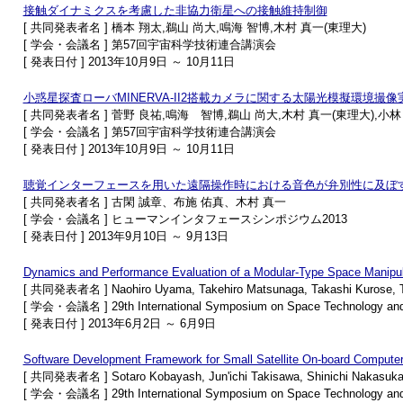
接触ダイナミクスを考慮した非協力衛星への接触維持制御
[ 共同発表者名 ] 橋本 翔太,鵜山 尚大,鳴海 智博,木村 真一(東理大)
[ 学会・会議名 ] 第57回宇宙科学技術連合講演会
[ 発表日付 ] 2013年10月9日 ～ 10月11日
小惑星探査ローバMINERVA-II2搭載カメラに関する太陽光模擬環境撮像
[ 共同発表者名 ] 菅野 良祐,鳴海 智博,鵜山 尚大,木村 真一(東理大),小林
[ 学会・会議名 ] 第57回宇宙科学技術連合講演会
[ 発表日付 ] 2013年10月9日 ～ 10月11日
聴覚インターフェースを用いた遠隔操作時における音色が弁別性に及ぼ
[ 共同発表者名 ] 古閑 誠章、布施 佑真、木村 真一
[ 学会・会議名 ] ヒューマンインタフェースシンポジウム2013
[ 発表日付 ] 2013年9月10日 ～ 9月13日
Dynamics and Performance Evaluation of a Modular-Type Space Manipulat
[ 共同発表者名 ] Naohiro Uyama, Takehiro Matsunaga, Takashi Kurose, To
[ 学会・会議名 ] 29th International Symposium on Space Technology and
[ 発表日付 ] 2013年6月2日 ～ 6月9日
Software Development Framework for Small Satellite On-board Compute
[ 共同発表者名 ] Sotaro Kobayash, Jun'ichi Takisawa, Shinichi Nakasuka,
[ 学会・会議名 ] 29th International Symposium on Space Technology and