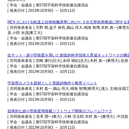
[ 学会・会議名 ] 第57回宇宙科学技術連合講演会
[ 発表日付 ] 2013年10月9日 ～ 10月11日
REX-Jにおける軌道上自律画像誘導に向けた３次元形状再構成に関する
[ 共同発表者名 ] 天野 萌,益子 裕尭,鵜山 尚大,鳴海 智博,木村 真一(東理大)
喜,小田 光茂(東工大)
[ 学会・会議名 ] 第57回宇宙科学技術連合講演会
[ 発表日付 ] 2013年10月9日 ～ 10月11日
缶サット・超小型衛星を用いた創造的科学技術人育成ネットワークの構
[ 共同発表者名 ] 宮崎 康行(日大),永田 晴紀(北大),木村 真一(東理大),佐原
[ 学会・会議名 ] 第57回宇宙科学技術連合講演会
[ 発表日付 ] 2013年10月9日 ～ 10月11日
宇宙用カメラを題材とした実践的物作り教育イベント
[ 共同発表者名 ] 木村 真一,鵜山 尚大,鳴海 智博(東理大),瀧上 文雄(全
[ 学会・会議名 ] 第57回宇宙科学技術連合講演会
[ 発表日付 ] 2013年10月9日 ～ 10月11日
効率的な超小型衛星用搭載ソフトウェア開発のフレームワーク
[ 共同発表者名 ] 滝澤 潤一(東大) ,小林 宗太郎,木村 真一(東理大) ,中須賀
[ 学会・会議名 ] 第57回宇宙科学技術連合講演会
[ 発表日付 ] 2013年10月9日 ～ 10月11日