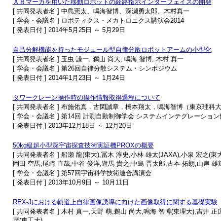
ＡＲマーカを用いた移動ロボットの経路指示インターフェイスの開発
[ 共同発表者名 ] 中島憲太、鳴海智博、深瀬勇太郎、木村真一
[ 学会・会議名 ] ロボティクス・メカトロニクス講演会2014
[ 発表日付 ] 2014年5月25日 ～ 5月29日
自己分解機能を持ったモジュール型自律分散ロボットアームの小型化
[ 共同発表者名 ] 玉虫 謙一, 鵜山 尚大, 鳴海 智博, 木村 真一
[ 学会・会議名 ] 第26回自律分散システム・シンポジウム
[ 発表日付 ] 2014年1月23日 ～ 1月24日
タワークレーン操作時の操作情報取得過程について
[ 共同発表者名 ] 布施佑真，古閑誠章，橋本翔太，鳴海智博（東京理
[ 学会・会議名 ] 第14回 計測自動制御学会 システムインテグレーション部
[ 発表日付 ] 2013年12月18日 ～ 12月20日
50kg級超小型深宇宙探査技術実証機PROXの概要
[ 共同発表者名 ] 船瀬 龍(東大),冨木 淳史,小林 雄太(JAXA),小泉 宏之(
岡田 空馬,尾崎 直哉,中谷 俊洋,遊馬 貴之,中島 晋太郎,古本 拓朗,山岸 雄
[ 学会・会議名 ] 第57回宇宙科学技術連合講演会
[ 発表日付 ] 2013年10月9日 ～ 10月11日
REX-Jにおける軌道上自律画像誘導に向けた画像取得に関する基礎実験
[ 共同発表者名 ] 木村 真一,天野 萌,鵜山 尚大,鳴海 智博(東理大),吉井 正広
茂(東工大)