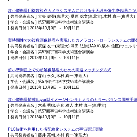
超小型衛星用複数視点カメラシステムにおける全天球画像生成処理につ
[ 共同発表者名 ] 大矢 健登(東理大),桑原 聡文(東北大),木村 真一(東理大)
[ 学会・会議名 ] 第57回宇宙科学技術連合講演会
[ 発表日付 ] 2013年10月9日 ～ 10月11日
実時間性での複数画像処理を実現したカメラコントローラシステムの開
[ 共同発表者名 ] 廣森 友一(東理大),澤田 弘崇(JAXA),坂本 信臣(ウェル
[ 学会・会議名 ] 第57回宇宙科学技術連合講演会
[ 発表日付 ] 2013年10月9日 ～ 10月11日
超小型衛星上での超解像処理のための高速マッチング方式
[ 共同発表者名 ] 森山 永久,木村 真一(東理大)
[ 学会・会議名 ] 第57回宇宙科学技術連合講演会
[ 発表日付 ] 2013年10月9日 ～ 10月11日
超小型衛星搭載Bayer型イメージセンサカメラのカラーバランス調整手
[ 共同発表者名 ] 木暮 秀聡,寺倉 雅人,木村 真一(東理大)
[ 学会・会議名 ] 第57回宇宙科学技術連合講演会
[ 発表日付 ] 2013年10月9日 ～ 10月11日
PLC技術を利用した省配線化システムの宇宙実証実験
[ 共同発表者名 ] 藤井 亮輔,木村 真一(東理大)