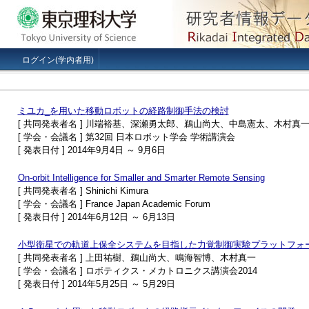
ログイン(学内者用)
ミユカ_を用いた移動ロボットの経路制御手法の検討
[ 共同発表者名 ] 川端裕基、深瀬勇太郎、鵜山尚大、中島憲太、木村真
[ 学会・会議名 ] 第32回 日本ロボット学会 学術講演会
[ 発表日付 ] 2014年9月4日 ～ 9月6日
On-orbit Intelligence for Smaller and Smarter Remote Sensing
[ 共同発表者名 ] Shinichi Kimura
[ 学会・会議名 ] France Japan Academic Forum
[ 発表日付 ] 2014年6月12日 ～ 6月13日
小型衛星での軌道上保全システムを目指した力覚制御実験プラットフォ
[ 共同発表者名 ] 上田祐樹、鵜山尚大、鳴海智博、木村真一
[ 学会・会議名 ] ロボティクス・メカトロニクス講演会2014
[ 発表日付 ] 2014年5月25日 ～ 5月29日