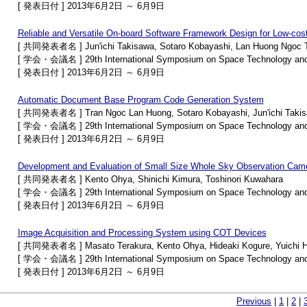
[ 発表日付 ] 2013年6月2日 ～ 6月9日
Reliable and Versatile On-board Software Framework Design for Low-cost
[ 共同発表者名 ] Jun'ichi Takisawa, Sotaro Kobayashi, Lan Huong Ngoc Tra
[ 学会・会議名 ] 29th International Symposium on Space Technology and
[ 発表日付 ] 2013年6月2日 ～ 6月9日
Automatic Document Base Program Code Generation System
[ 共同発表者名 ] Tran Ngoc Lan Huong, Sotaro Kobayashi, Jun'ichi Takisaw
[ 学会・会議名 ] 29th International Symposium on Space Technology and
[ 発表日付 ] 2013年6月2日 ～ 6月9日
Development and Evaluation of Small Size Whole Sky Observation Camer
[ 共同発表者名 ] Kento Ohya, Shinichi Kimura, Toshinori Kuwahara
[ 学会・会議名 ] 29th International Symposium on Space Technology and
[ 発表日付 ] 2013年6月2日 ～ 6月9日
Image Acquisition and Processing System using COT Devices
[ 共同発表者名 ] Masato Terakura, Kento Ohya, Hideaki Kogure, Yuichi Hiro
[ 学会・会議名 ] 29th International Symposium on Space Technology and
[ 発表日付 ] 2013年6月2日 ～ 6月9日
Previous
|
1
|
2
|