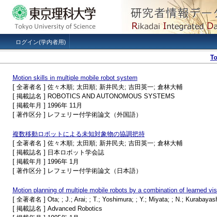
ログイン(学内者用)
T
Motion skills in multiple mobile robot system
[ 全著者名 ] 佐々木順; 太田順; 新井民夫; 吉田英一; 倉林大輔
[ 掲載誌名 ] ROBOTICS AND AUTONOMOUS SYSTEMS
[ 掲載年月 ] 1996年 11月
[ 著作区分 ] レフェリー付学術論文（外国語）
複数移動ロボットによる未知対象物の協調把持
[ 全著者名 ] 佐々木順; 太田順; 新井民夫; 吉田英一; 倉林大輔
[ 掲載誌名 ] 日本ロボット学会誌
[ 掲載年月 ] 1996年 1月
[ 著作区分 ] レフェリー付学術論文（日本語）
Motion planning of multiple mobile robots by a combination of learned vis
[ 全著者名 ] Ota; ; J.; Arai; ; T.; Yoshimura; ; Y.; Miyata; ; N.; Kurabayashi
[ 掲載誌名 ] Advanced Robotics