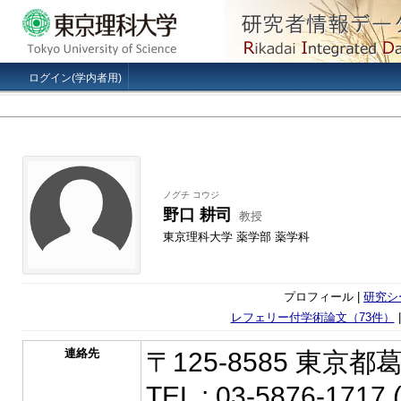
ログイン(学内者用)
ノグチ コウジ
野口 耕司
教授
東京理科大学 薬学部 薬学科
プロフィール |
研究シ
レフェリー付学術論文（73件）
連絡先
〒125-8585 東京都
TEL : 03-5876-1717