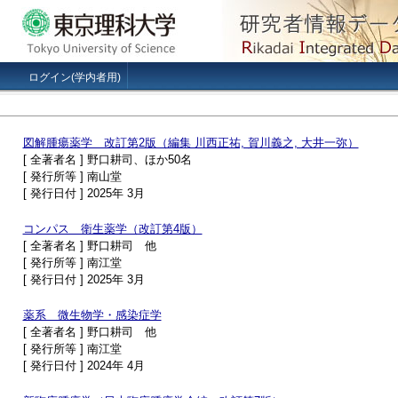
ログイン(学内者用)
図解腫瘍薬学 改訂第2版（編集 川西正祐, 賀川義之, 大井一弥）
[ 全著者名 ] 野口耕司、ほか50名
[ 発行所等 ] 南山堂
[ 発行日付 ] 2025年 3月
コンパス 衛生薬学（改訂第4版）
[ 全著者名 ] 野口耕司 他
[ 発行所等 ] 南江堂
[ 発行日付 ] 2025年 3月
薬系 微生物学・感染症学
[ 全著者名 ] 野口耕司 他
[ 発行所等 ] 南江堂
[ 発行日付 ] 2024年 4月