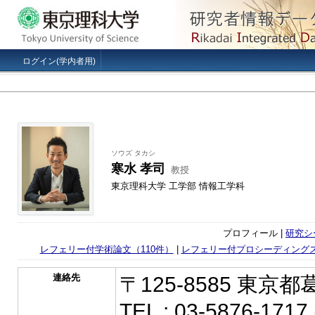
ログイン(学内者用)
ソウズ タカシ
寒水 孝司
教授
東京理科大学 工学部 情報工学科
プロフィール |
研究シ
レフェリー付学術論文（110件）
|
レフェリー付プロシーディングス
連絡先
〒125-8585 東京都
TEL : 03-5876-171