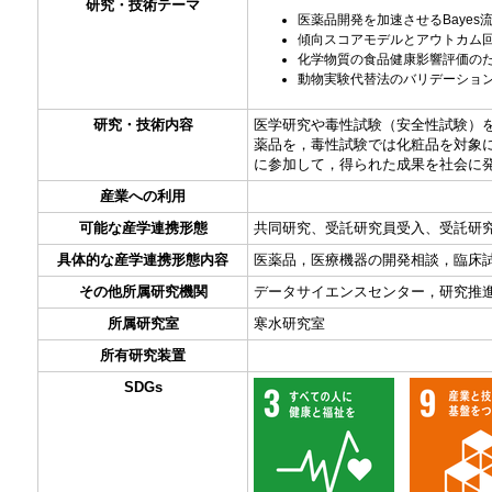
研究・技術テーマ
医薬品開発を加速させるBaye
傾向スコアモデルとアウトカム回
化学物質の食品健康影響評価の
動物実験代替法のバリデーショ
研究・技術内容
医学研究や毒性試験（安全性試験）
薬品を，毒性試験では化粧品を対象
に参加して，得られた成果を社会に
産業への利用
可能な産学連携形態
共同研究、受託研究員受入、受託研
具体的な産学連携形態内容
医薬品，医療機器の開発相談，臨床
その他所属研究機関
データサイエンスセンター，研究推
所属研究室
寒水研究室
所有研究装置
SDGs