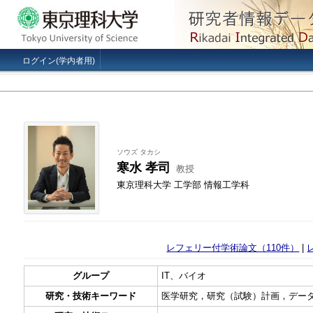
ログイン(学内者用)
ソウズ タカシ
寒水 孝司
教授
東京理科大学 工学部 情報工学科
レフェリー付学術論文（110件）
|
グループ
IT、バイオ
研究・技術キーワード
医学研究，研究（試験）計画，デー