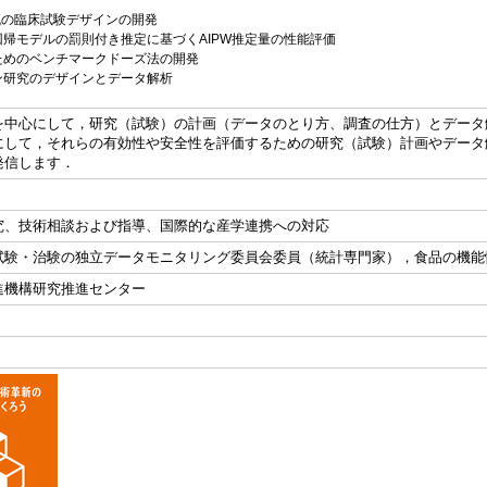
s流の臨床試験デザインの開発
帰モデルの罰則付き推定に基づくAIPW推定量の性能評価
ためのベンチマークドーズ法の開発
ン研究のデザインとデータ解析
を中心にして，研究（試験）の計画（データのとり方、調査の仕方）とデータ
にして，それらの有効性や安全性を評価するための研究（試験）計画やデータ
発信します．
究、技術相談および指導、国際的な産学連携への対応
試験・治験の独立データモニタリング委員会委員（統計専門家），食品の機能
進機構研究推進センター