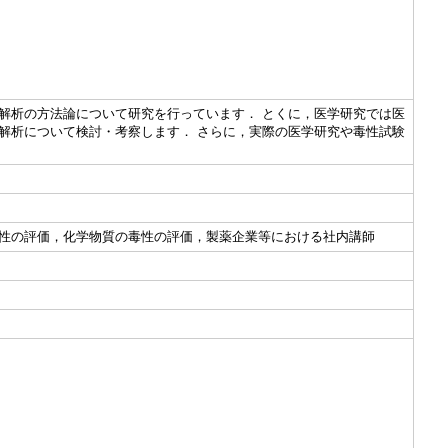
解析の方法論について研究を行っています． とくに，医学研究では医
解析について検討・考察します． さらに，実際の医学研究や毒性試験
性の評価，化学物質の毒性の評価，製薬企業等における社内講師