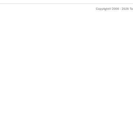
Copyright© 2006 - 2026 Tok