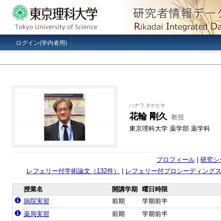
ログイン(学内者用)
ハナワ タケヒサ
花輪 剛久
教授
東京理科大学 薬学部 薬学科
プロフィール
|
研究シ
レフェリー付学術論文（132件）
|
レフェリー付プロシーディングス
授業名
開講学期
曜日時限
病院実習
前期
学期前半
薬局実習
前期
学期前半