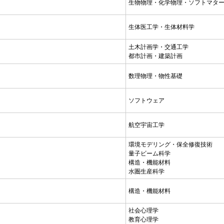
生物物理・化学物理・ソフトマタ
生体医工学・生体材料学
土木計画学・交通工学
都市計画・建築計画
数理物理・物性基礎
ソフトウェア
航空宇宙工学
環境モデリング・保全修復技術
量子ビーム科学
構造・機能材料
水圏生産科学
構造・機能材料
社会心理学
教育心理学