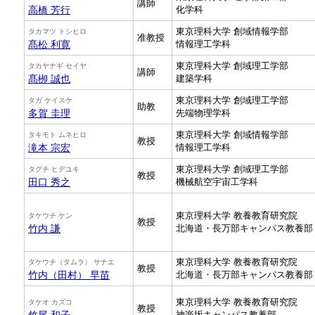
講師
高橋 芳行
化学科
東京理科大学 創域情報学部
タカマツ トシヒロ
准教授
髙松 利寛
情報理工学科
東京理科大学 創域理工学部
タカヤナギ セイヤ
講師
髙栁 誠也
建築学科
東京理科大学 創域理工学部
タガ ケイスケ
助教
多賀 圭理
先端物理学科
東京理科大学 創域情報学部
タキモト ムネヒロ
教授
滝本 宗宏
情報理工学科
東京理科大学 創域理工学部
タグチ ヒデユキ
教授
田口 秀之
機械航空宇宙工学科
東京理科大学 教養教育研究院
タケウチ ケン
教授
竹内 謙
北海道・長万部キャンパス教養部
東京理科大学 教養教育研究院
タケウチ（タムラ） サナエ
教授
竹内（田村） 早苗
北海道・長万部キャンパス教養部
東京理科大学 教養教育研究院
タケオ カズコ
教授
神楽坂キャンパス教養部