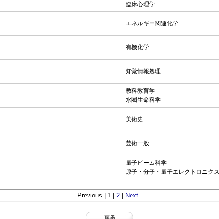
臨床心理学
エネルギー関連化学
有機化学
知覚情報処理
教科教育学
水圏生命科学
美術史
芸術一般
量子ビーム科学
原子・分子・量子エレクトロニク
Previous | 1 |
2
|
Next