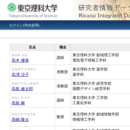
ログイン(学内者用)
氏名
職名
東京理科大学 創域理工学部
タカギ ユカ
講師
髙木 優香
電気電子情報工学科
東京理科大学 薬学部
タカサワ リヨウコ
准教授
高澤 涼子
薬学科
東京理科大学 経営学部
タカシマ ケンタロウ
准教授
高島 健太郎
国際デザイン経営学科
東京理科大学 工学部
タカシマ マイ
講師
髙島 舞
工業化学科
東京理科大学 創域情報学部
タカシマ リユウタ
教授
髙嶋 隆太
情報理工学科