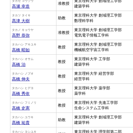
東京理科大学 創域理工学部
タカセ コウゾウ
准教授
高瀬 幸造
建築学科
東京理科大学 創域理工学部
タカツ タイキ
助教
髙津 大樹
数理科学科
東京理科大学 創域理工学部
タカノ キョウヤ
准教授
高野 恭弥
電気電子情報工学科
東京理科大学 創域理工学部
タカハシ アキユキ
教授
高橋 昭如
機械航空宇宙工学科
東京理科大学 工学部
タカハシ オサム
教授
高橋 治
建築学科
東京理科大学 経営学部
タカハシ ノブオ
教授
高橋 伸夫
経営学科
東京理科大学 薬学部
タカハシ ヒデヨ
教授
高橋 秀依
薬学科
東京理科大学 先進工学部
タカハシ フミノリ
教授
高橋 史憲
生命システム工学科
東京理科大学 創域理工学部
タカハシ ユウキ
助教
髙橋 祐貴
建築学科
東京理科大学 理学部第二部
タカハシ ヨシユキ