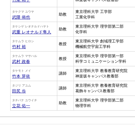
竹尾 和子
東京理科大学 工学部
タケクマ ユウヤ
助教
武隈 侑也
工業化学科
東京理科大学 理学部第二部
タケシゲ レオナルドハヤト
助教
武重 レオナルド隼人
化学科
東京理科大学 創域理工学部
タケムラ ヒロシ
教授
竹村 裕
機械航空宇宙工学科
東京理科大学 理学部第一部
タケムラ マサハル
教授
武村 政春
科学コミュニケーション学科
東京理科大学 教養教育研究院
タケモト メイ
講師
竹本 芽依
神楽坂キャンパス教養部
東京理科大学 教養教育研究院
タジリ アユム
講師
田尻 歩
葛飾キャンパス教養部
東京理科大学 理学部第二部
タチバナ ユウイチ
助教
立花 佑一
物理学科