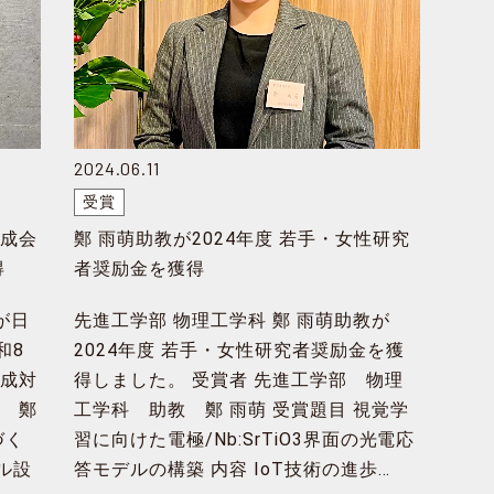
2024.06.11
受賞
助成会
鄭 雨萌助教が2024年度 若手・女性研究
得
者奨励金を獲得
が日
先進工学部 物理工学科 鄭 雨萌助教が
和8
2024年度 若手・女性研究者奨励金を獲
助成対
得しました。 受賞者 先進工学部 物理
教 鄭
工学科 助教 鄭 雨萌 受賞題目 視覚学
づく
習に向けた電極/Nb:SrTiO3界面の光電応
ル設
答モデルの構築 内容 IoT技術の進歩…