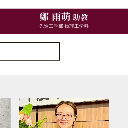
鄭 雨萌
助教
先進工学部 物理工学科