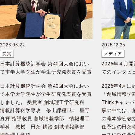
2026.06.22
2025.12.25
受賞
メディア
日本計算機統計学会 第40回大会におい
2026年４月
て本学大学院生が学生研究発表賞を受賞
てのインタビュー
ャンパスに掲
日本計算機統計学会 第40回大会におい
2026年4月
て本学大学院生が学生研究発表賞を受賞
「創域情報学
しました。 受賞者 創域理工学研究科
Thinkキャ
情報計算科学専攻 修士課程1年 星野
事の中では、
真輝 指導教員 創域情報学部 情報理工
の滝本宗宏教
学科 教授 田畑 耕治 創域情報学部
任予定の田畑
情報理工学科 …
ースに就任予