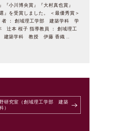
』『小川博央賞』『大村真也賞』
選』を受賞しました。 ＜最優秀賞＞
賞 者 ： 創域理工学部 建築学科 学
年 辻本 桜子 指導教員 ： 創域理工
 建築学科 教授 伊藤 香織 …
野研究室（創域理工学部 建築
科）