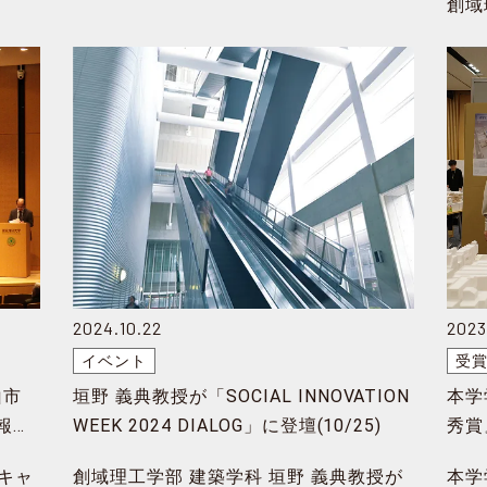
創域
2024.10.22
2023
イベント
受
山市
垣野 義典教授が「SOCIAL INNOVATION
本学
報
WEEK 2024 DIALOG」に登壇(10/25)
秀賞
田キャ
創域理工学部 建築学科 垣野 義典教授が
本学