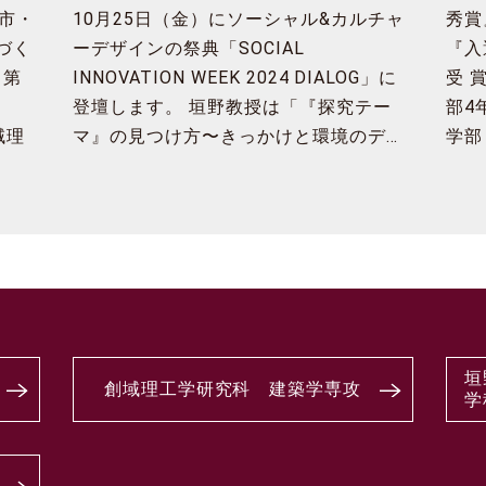
市・
10月25日（金）にソーシャル&カルチャ
秀賞
づく
ーデザインの祭典「SOCIAL
『入
 第
INNOVATION WEEK 2024 DIALOG」に
受 
登壇します。 垣野教授は「『探究テー
部4
域理
マ』の見つけ方〜きっかけと環境のデ…
学部
垣
創域理工学研究科 建築学専攻
学