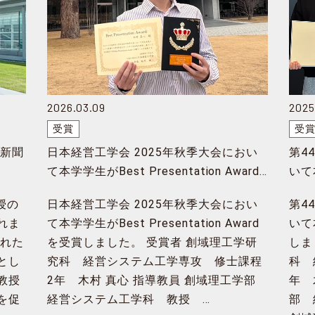
2026.03.09
2025.
受賞
受
済新聞
日本経営工学会 2025年秋季大会におい
第4
て本学学生がBest Presentation Award
いて
を受賞
授の
日本経営工学会 2025年秋季大会におい
第4
れま
て本学学生がBest Presentation Award
いて
された
を受賞しました。 受賞者 創域理工学研
しま
とし
究科 経営システム工学専攻 修士課程
科 
教授
2年 木村 真心 指導教員 創域理工学部
年 
を促
経営システム工学科 教授 …
部 