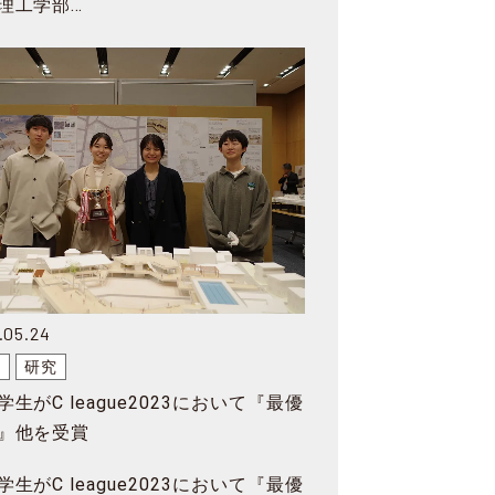
理工学部…
.05.24
賞
研究
学生がC league2023において『最優
』他を受賞
学生がC league2023において『最優