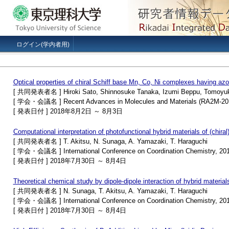
ログイン(学内者用)
Optical properties of chiral Schiff base Mn, Co, Ni complexes having a
[ 共同発表者名 ] Hiroki Sato, Shinnosuke Tanaka, Izumi Beppu, Tomoyuki H
[ 学会・会議名 ] Recent Advances in Molecules and Materials (RA2M-20
[ 発表日付 ] 2018年8月2日 ～ 8月3日
Computational interpretation of photofunctional hybrid materials of (chir
[ 共同発表者名 ] T. Akitsu, N. Sunaga, A. Yamazaki, T. Haraguchi
[ 学会・会議名 ] International Conference on Coordination Chemistry, 20
[ 発表日付 ] 2018年7月30日 ～ 8月4日
Theoretical chemical study by dipole-dipole interaction of hybrid materia
[ 共同発表者名 ] N. Sunaga, T. Akitsu, A. Yamazaki, T. Haraguchi
[ 学会・会議名 ] International Conference on Coordination Chemistry, 20
[ 発表日付 ] 2018年7月30日 ～ 8月4日