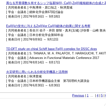
異なる芳香環数を有するシッフ塩基Ni(II), Cu(II),Zn(II)複核錯体の合
[ 共同発表者名 ] 中鳥博幸・原口知之・秋津貴城
[ 学会・会議名 ] 錯体化学会第67回討論会
[ 発表日付 ] 2017年9月16日 ～ 9月18日
Eu(III)の蛍光に与えるZn(II)(or Cu(II))錯体の効果に関する考察
[ 共同発表者名 ] 長谷川 佑子・井田 朋智・真木(玉城) 沙弥香・山崎 敦
[ 学会・会議名 ] 日本分析化学会第66年会
[ 発表日付 ] 2017年9月9日 ～ 9月12日
TD-DFT study on chiral Schiff base Fe(II) complex for DSSC dyes
[ 共同発表者名 ] S. TANAKA, M. A. PALAFOX, T. HARAGUCHI, T. AKI
[ 学会・会議名 ] Advances in Functional Materials Conference 2017
[ 発表日付 ] 2017年8月14日 ～ 8月17日
火災研究に用いられる 分析化学機器と活用例
[ 共同発表者名 ] 秋津貴城
[ 学会・会議名 ] 日本科学機器協会主催 第7回理科大講演会
[ 発表日付 ] 2017年6月30日 ～ 6月30日
Previous
|
1
... |
4
|
5
|