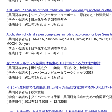
[ 発表日付 ] 2018年4月22日 ～ 4月24日
XRD and IR analysis of food irradiation using low energy photons or othe
[ 共同発表者名 ] シープッターサティターポーン・原口知之・秋津貴城・U.U
[ 学会・会議名 ] 日本化学会第98春季年会
[ 発表日付 ] 2018年3月20日 ～ 3月23日
Application of chiral salen complexes including azo group for Dye Sensiti
[ 共同発表者名 ] TANAKA, Shinnosuke; SATO, Hiroki; ISHIDA, Youta; D
MOON, Dohyun
[ 学会・会議名 ] 日本化学会第98春季年会
[ 発表日付 ] 2018年3月20日 ～ 3月23日
含アゾキラルサレン金属錯体色素のDFT計算による光物性の検討
[ 共同発表者名 ] 田中慎之介、山崎柊、原口知之、秋津貴城
[ 学会・会議名 ] スーパーコンピュータワークショップ2017
[ 発表日付 ] 2018年1月23日 ～ 1月24日
イオン化放射線で低線量処理した種々の食品試料に関するXRDおよびFT-I
[ 共同発表者名 ] 秋津貴城
[ 学会・会議名 ] ダイバーシティ千葉・共同研究推進のための合同研究
[ 発表日付 ] 2017年12月20日 ～ 12月20日
キャスト法を用いた多孔性配位高分子による結晶配向膜の簡便な作製