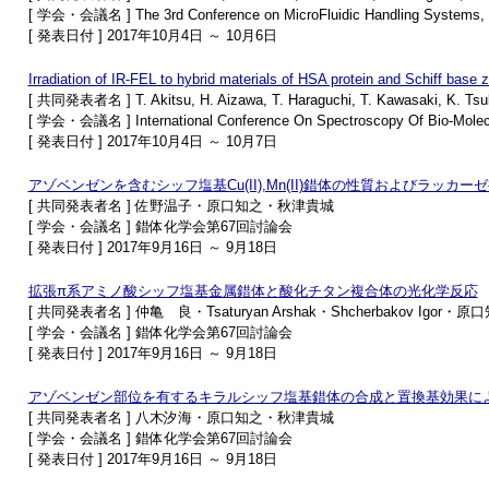
[ 学会・会議名 ] The 3rd Conference on MicroFluidic Handling Systems, 
[ 発表日付 ] 2017年10月4日 ～ 10月6日
Irradiation of IR-FEL to hybrid materials of HSA protein and Schiff base 
[ 共同発表者名 ] T. Akitsu, H. Aizawa, T. Haraguchi, T. Kawasaki, K. Ts
[ 学会・会議名 ] International Conference On Spectroscopy Of Bio-Molec
[ 発表日付 ] 2017年10月4日 ～ 10月7日
アゾベンゼンを含むシッフ塩基Cu(II),Mn(II)錯体の性質およびラッカ
[ 共同発表者名 ] 佐野温子・原口知之・秋津貴城
[ 学会・会議名 ] 錯体化学会第67回討論会
[ 発表日付 ] 2017年9月16日 ～ 9月18日
拡張π系アミノ酸シッフ塩基金属錯体と酸化チタン複合体の光化学反応
[ 共同発表者名 ] 仲亀 良・Tsaturyan Arshak・Shcherbakov Igo
[ 学会・会議名 ] 錯体化学会第67回討論会
[ 発表日付 ] 2017年9月16日 ～ 9月18日
アゾベンゼン部位を有するキラルシッフ塩基錯体の合成と置換基効果に
[ 共同発表者名 ] 八木汐海・原口知之・秋津貴城
[ 学会・会議名 ] 錯体化学会第67回討論会
[ 発表日付 ] 2017年9月16日 ～ 9月18日