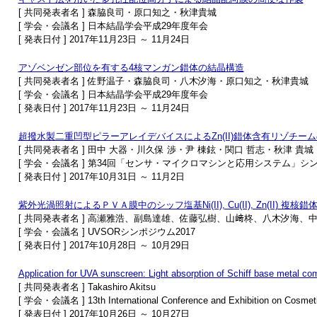
[ 共同発表者名 ] 森脇良司・原口知之・秋津貴城
[ 学会・会議名 ] 日本結晶学会平成29年度年会
[ 発表日付 ] 2017年11月23日 ～ 11月24日
アゾベンゼン部位を有する4核マンガン錯体の結晶構造
[ 共同発表者名 ] 佐野温子・森脇良司・八木汐海・原口知之・秋津貴城
[ 学会・会議名 ] 日本結晶学会平成29年度年会
[ 発表日付 ] 2017年11月23日 ～ 11月24日
超撥水製二重凹型ピラーアレイデバイスによるZn(II)錯体含有リゾチー
[ 共同発表者名 ] 田中 大器・川久保 渉・尹 棟鉉・関口 哲志・秋津 貴城
[ 学会・会議名 ] 第34回「センサ・マイクロマシンと応用システム」シ
[ 発表日付 ] 2017年10月31日 ～ 11月2日
紫外光渦照射によるＰＶＡ膜中のシッフ塩基Ni(II), Cu(II), Zn(II) 複核
[ 共同発表者名 ] 高瀬雅浩、副島達雄、佐藤弘樹、山﨑柊、八木汐海
[ 学会・会議名 ] UVSORシンポジウム2017
[ 発表日付 ] 2017年10月28日 ～ 10月29日
Application for UVA sunscreen: Light absorption of Schiff base metal co
[ 共同発表者名 ] Takashiro Akitsu
[ 学会・会議名 ] 13th International Conference and Exhibition on Cosmeti
[ 発表日付 ] 2017年10月26日 ～ 10月27日