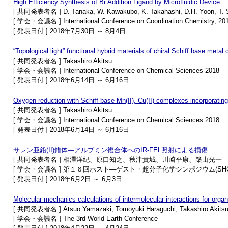
High Efficiency Synthesis of Br Addition Ligand by Microfluidic Device
[ 共同発表者名 ] D. Tanaka, W. Kawakubo, K. Takahashi, D.H. Yoon, T. Sek
[ 学会・会議名 ] International Conference on Coordination Chemistry, 20
[ 発表日付 ] 2018年7月30日 ～ 8月4日
“Topological light” functional hybrid materials of chiral Schiff base meta
[ 共同発表者名 ] Takashiro Akitsu
[ 学会・会議名 ] International Conference on Chemical Sciences 2018
[ 発表日付 ] 2018年6月14日 ～ 6月16日
Oxygen reduction with Schiff base Mn(II), Cu(II) complexes incorporating
[ 共同発表者名 ] Takashiro Akitsu
[ 学会・会議名 ] International Conference on Chemical Sciences 2018
[ 発表日付 ] 2018年6月14日 ～ 6月16日
サレン亜鉛(II)錯体―アルブミン複合体へのIR-FEL照射による損傷
[ 共同発表者名 ] 相澤洋紀、原口知之、秋津貴城、川崎平康、築山光一
[ 学会・会議名 ] 第１６回ホスト―ゲスト・超分子化学シンポジウム(SHG
[ 発表日付 ] 2018年6月2日 ～ 6月3日
Molecular mechanics calculations of intermolecular interactions for org
[ 共同発表者名 ] Atsuo Yamazaki, Tomoyuki Haraguchi, Takashiro Akits
[ 学会・会議名 ] The 3rd World Earth Conference