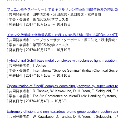
フェニル基をスペーサーとするキラルサレン型亜鉛(II)錯体色素の光吸収
[ 共同発表者名 ] 田中慎之介・沼田崇志・原口知之・秋津貴城
[ 学会・会議名 ] 第7回CSJ化学フェスタ
[ 発表日付 ] 2017年10月17日 ～ 10月19日
イオン化放射線で低線量処理した種々の食品試料に関するXRDおよびFT-I
[ 共同発表者名 ] シープッターサティターポーン・原口知之・秋津貴城・U.U
[ 学会・会議名 ] 第7回CSJ化学フェスタ
[ 発表日付 ] 2017年10月17日 ～ 10月19日
Hybrid chiral Schiff base metal complexes with polarized light irradiatio
[ 共同発表者名 ] T. Akitsu
[ 学会・会議名 ] International "Science Seminar" (Indian Chemical Societ
[ 発表日付 ] 2017年10月10日 ～ 10月10日
Crystallization of Zinc(II) complex containing lysozyme by super water rep
[ 共同発表者名 ] D. Tanaka, W. Kawakubo, D. H. Yoon, T. Sekiguchi, T. Ak
[ 学会・会議名 ] The 3rd Conference on MicroFluidic Handling Systems, 
[ 発表日付 ] 2017年10月4日 ～ 10月6日
Extremely efficient and non-hazardous bromo group addition reaction usi
[ 共同発表者名 ] W. Kawakubo, D. Tanaka, D. H. Yoon, T. Sekiguchi, T. Ak