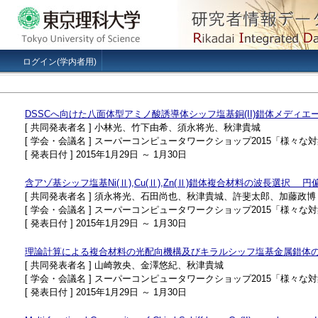
ログイン(学内者用)
DSSCへ向けた八面体型アミノ酸誘導体シッフ塩基銅(II)錯体メディエ
[ 共同発表者名 ] 小林光、竹下由希、須永将光、秋津貴城
[ 学会・会議名 ] スーパーコンピュータワークショップ2015「様々
[ 発表日付 ] 2015年1月29日 ～ 1月30日
含アゾ基シッフ塩基Ni(Ⅱ),Cu(Ⅱ),Zn(Ⅱ)錯体複合材料の波長選択 
[ 共同発表者名 ] 須永将光、石田尚也、秋津貴城、許斐太郎、加藤政博
[ 学会・会議名 ] スーパーコンピュータワークショップ2015「様々
[ 発表日付 ] 2015年1月29日 ～ 1月30日
理論計算による複合材料の光配向機構及びキラルシッフ塩基金属錯体のC
[ 共同発表者名 ] 山崎敦央、金澤悠紀、秋津貴城
[ 学会・会議名 ] スーパーコンピュータワークショップ2015「様々
[ 発表日付 ] 2015年1月29日 ～ 1月30日