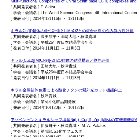
Multi-functional Composites of Chiral Schiff base Cu(II) complexes and
[ 共同発表者名 ] T. Akitsu
[ 学会・会議名 ] The World Science Congress, 4th International Confer
[ 発表日付 ] 2014年12月16日 ～ 12月18日
キラルCu(II)錯体の物性評価とLiMnO2との複合材料の歪み異方性評価
[ 共同発表者名 ] 渥美航平・田崎大地・秋津貴城
[ 学会・会議名 ] 平成26年度日本結晶学会年会
[ 発表日付 ] 2014年11月1日 ～ 11月3日
キラル[CuL2][M(CN)4]•2H2O錯体の結晶構造と物性評価
[ 共同発表者名 ] 田崎大地・秋津貴城
[ 学会・会議名 ] 平成26年度日本結晶学会年会
[ 発表日付 ] 2014年11月1日 ～ 11月3日
キラル金属錯体色素による酸化チタンの紫外光カット機能向上
[ 共同発表者名 ] 秋津貴城
[ 学会・会議名 ] 第5回 化粧品開発展
[ 発表日付 ] 2014年10月20日 ～ 10月22日
アゾベンゼンとキラルシッフ塩基Ni(II), Cu(II), Zn(II)錯体の有
[ 共同発表者名 ] 伊藤舞子・秋津貴城・ M. A. Palafox
[ 学会・会議名 ] 第4回CSJ化学フェスタ