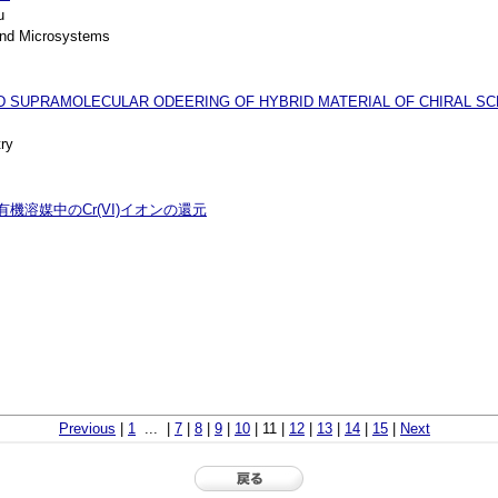
u
nd Microsystems
D SUPRAMOLECULAR ODEERING OF HYBRID MATERIAL OF CHIRAL SC
ry
機溶媒中のCr(VI)イオンの還元
Previous
|
1
... |
7
|
8
|
9
|
10
| 11 |
12
|
13
|
14
|
15
|
Next