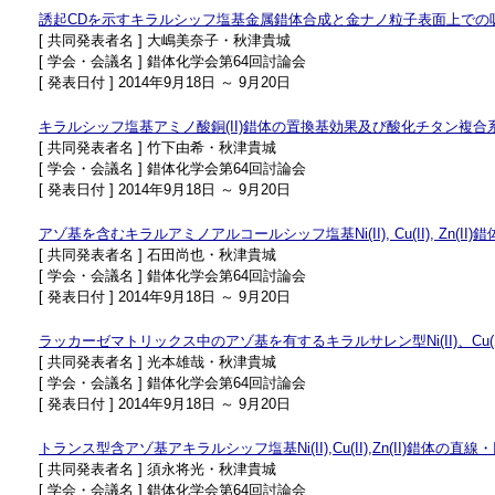
誘起CDを示すキラルシッフ塩基金属錯体合成と金ナノ粒子表面上での
[ 共同発表者名 ] 大嶋美奈子・秋津貴城
[ 学会・会議名 ] 錯体化学会第64回討論会
[ 発表日付 ] 2014年9月18日 ～ 9月20日
キラルシッフ塩基アミノ酸銅(II)錯体の置換基効果及び酸化チタン複合
[ 共同発表者名 ] 竹下由希・秋津貴城
[ 学会・会議名 ] 錯体化学会第64回討論会
[ 発表日付 ] 2014年9月18日 ～ 9月20日
アゾ基を含むキラルアミノアルコールシッフ塩基Ni(II), Cu(II), Zn(
[ 共同発表者名 ] 石田尚也・秋津貴城
[ 学会・会議名 ] 錯体化学会第64回討論会
[ 発表日付 ] 2014年9月18日 ～ 9月20日
ラッカーゼマトリックス中のアゾ基を有するキラルサレン型Ni(II)、Cu(II
[ 共同発表者名 ] 光本雄哉・秋津貴城
[ 学会・会議名 ] 錯体化学会第64回討論会
[ 発表日付 ] 2014年9月18日 ～ 9月20日
トランス型含アゾ基アキラルシッフ塩基Ni(II),Cu(II),Zn(II)錯体
[ 共同発表者名 ] 須永将光・秋津貴城
[ 学会・会議名 ] 錯体化学会第64回討論会