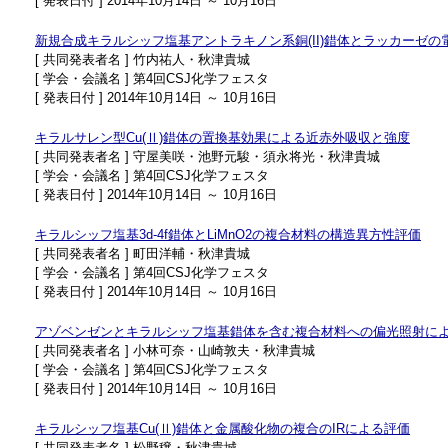
[ 発表日付 ] 2014年10月14日 ～ 10月16日
新規合成キラルシッフ塩基アントラキノン系銅(II)錯体とラッカーゼの
[ 共同発表者名 ] 竹内祐人・秋津貴城
[ 学会・会議名 ] 第4回CSJ化学フェスタ
[ 発表日付 ] 2014年10月14日 ～ 10月16日
キラルサレン型Cu(Ⅱ)錯体の置換基効果による近赤外吸収と強度
[ 共同発表者名 ] 守屋美咲・池野元駿・須永将光・秋津貴城
[ 学会・会議名 ] 第4回CSJ化学フェスタ
[ 発表日付 ] 2014年10月14日 ～ 10月16日
キラルシッフ塩基3d-4f錯体とLiMnO2の複合材料の構造異方性評価
[ 共同発表者名 ] 町田洋輔・秋津貴城
[ 学会・会議名 ] 第4回CSJ化学フェスタ
[ 発表日付 ] 2014年10月14日 ～ 10月16日
アゾベンゼンとキラルシッフ塩基錯体を含む複合材料への偏光照射に
[ 共同発表者名 ] 小林可奈・山崎敦夫・秋津貴城
[ 学会・会議名 ] 第4回CSJ化学フェスタ
[ 発表日付 ] 2014年10月14日 ～ 10月16日
キラルシッフ塩基Cu(Ⅱ)錯体と金属酸化物の複合のIRによる評価
[ 共同発表者名 ] 松野穣・秋津貴城