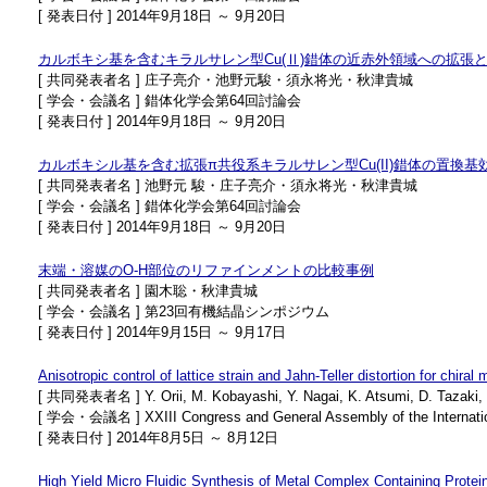
[ 発表日付 ] 2014年9月18日 ～ 9月20日
カルボキシ基を含むキラルサレン型Cu(Ⅱ)錯体の近赤外領域への拡張
[ 共同発表者名 ] 庄子亮介・池野元駿・須永将光・秋津貴城
[ 学会・会議名 ] 錯体化学会第64回討論会
[ 発表日付 ] 2014年9月18日 ～ 9月20日
カルボキシル基を含む拡張π共役系キラルサレン型Cu(II)錯体の置換
[ 共同発表者名 ] 池野元 駿・庄子亮介・須永将光・秋津貴城
[ 学会・会議名 ] 錯体化学会第64回討論会
[ 発表日付 ] 2014年9月18日 ～ 9月20日
末端・溶媒のO-H部位のリファインメントの比較事例
[ 共同発表者名 ] 園木聡・秋津貴城
[ 学会・会議名 ] 第23回有機結晶シンポジウム
[ 発表日付 ] 2014年9月15日 ～ 9月17日
Anisotropic control of lattice strain and Jahn-Teller distortion for chir
[ 共同発表者名 ] Y. Orii, M. Kobayashi, Y. Nagai, K. Atsumi, D. Tazaki, S
[ 学会・会議名 ] XXIII Congress and General Assembly of the Internation
[ 発表日付 ] 2014年8月5日 ～ 8月12日
High Yield Micro Fluidic Synthesis of Metal Complex Containing Protei