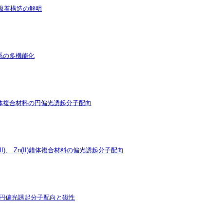
吸着構造の解明
系の多機能化
II)錯体複合材料の円偏光誘起分子配向
)、 Zn(II)錯体複合材料の偏光誘起分子配向
の直線・円偏光誘起分子配向と磁性