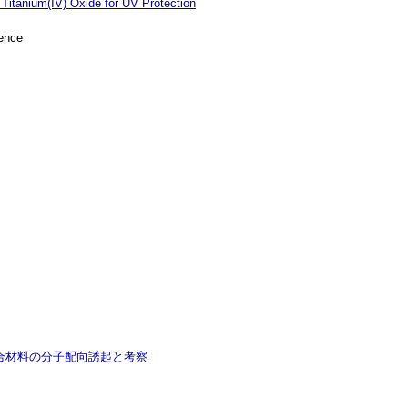
 Titanium(IV) Oxide for UV Protection
ence
機無機複合材料の分子配向誘起と考察