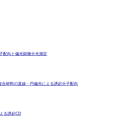
分子配向と偏光顕微分光測定
II)錯体複合材料の直線・円偏光による誘起分子配向
着による誘起CD