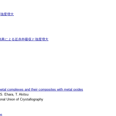
と強度増大
基効果による近赤外吸収と強度増大
al metal complexes and their composites with metal oxides
. Ehara, T. Akitsu
al Union of Crystallography
ns