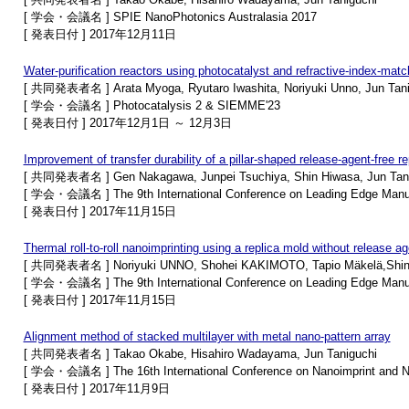
[ 学会・会議名 ] SPIE NanoPhotonics Australasia 2017
[ 発表日付 ] 2017年12月11日
Water-purification reactors using photocatalyst and refractive-index-mat
[ 共同発表者名 ] Arata Myoga, Ryutaro Iwashita, Noriyuki Unno, Jun Taniguc
[ 学会・会議名 ] Photocatalysis 2 & SIEMME'23
[ 発表日付 ] 2017年12月1日 ～ 12月3日
Improvement of transfer durability of a pillar-shaped release-agent-free re
[ 共同発表者名 ] Gen Nakagawa, Junpei Tsuchiya, Shin Hiwasa, Jun Tani
[ 学会・会議名 ] The 9th International Conference on Leading Edge Manufa
[ 発表日付 ] 2017年11月15日
Thermal roll-to-roll nanoimprinting using a replica mold without release ag
[ 共同発表者名 ] Noriyuki UNNO, Shohei KAKIMOTO, Tapio Mäkelä,Shi
[ 学会・会議名 ] The 9th International Conference on Leading Edge Manufa
[ 発表日付 ] 2017年11月15日
Alignment method of stacked multilayer with metal nano-pattern array
[ 共同発表者名 ] Takao Okabe, Hisahiro Wadayama, Jun Taniguchi
[ 学会・会議名 ] The 16th International Conference on Nanoimprint and N
[ 発表日付 ] 2017年11月9日