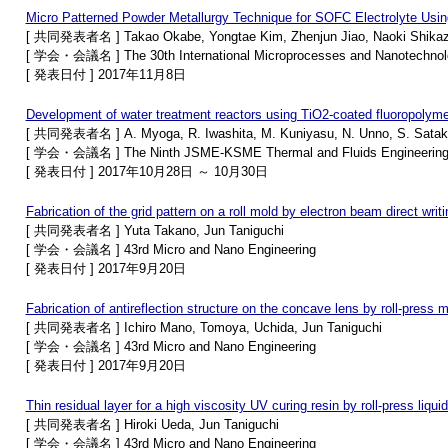
Micro Patterned Powder Metallurgy Technique for SOFC Electrolyte Usi
[ 共同発表者名 ] Takao Okabe, Yongtae Kim, Zhenjun Jiao, Naoki Shikazo
[ 学会・会議名 ] The 30th International Microprocesses and Nanotechno
[ 発表日付 ] 2017年11月8日
Development of water treatment reactors using TiO2-coated fluoropolym
[ 共同発表者名 ] A. Myoga, R. Iwashita, M. Kuniyasu, N. Unno, S. Satake, 
[ 学会・会議名 ] The Ninth JSME-KSME Thermal and Fluids Engineering
[ 発表日付 ] 2017年10月28日 ～ 10月30日
Fabrication of the grid pattern on a roll mold by electron beam direct writi
[ 共同発表者名 ] Yuta Takano, Jun Taniguchi
[ 学会・会議名 ] 43rd Micro and Nano Engineering
[ 発表日付 ] 2017年9月20日
Fabrication of antireflection structure on the concave lens by roll-press 
[ 共同発表者名 ] Ichiro Mano, Tomoya, Uchida, Jun Taniguchi
[ 学会・会議名 ] 43rd Micro and Nano Engineering
[ 発表日付 ] 2017年9月20日
Thin residual layer for a high viscosity UV curing resin by roll-press liqui
[ 共同発表者名 ] Hiroki Ueda, Jun Taniguchi
[ 学会・会議名 ] 43rd Micro and Nano Engineering