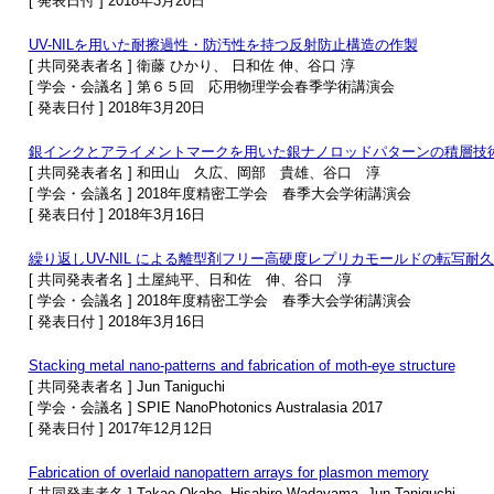
[ 発表日付 ] 2018年3月20日
UV-NILを用いた耐擦過性・防汚性を持つ反射防止構造の作製
[ 共同発表者名 ] 衛藤 ひかり、 日和佐 伸、谷口 淳
[ 学会・会議名 ] 第６５回 応用物理学会春季学術講演会
[ 発表日付 ] 2018年3月20日
銀インクとアライメントマークを用いた銀ナノロッドパターンの積層技
[ 共同発表者名 ] 和田山 久広、岡部 貴雄、谷口 淳
[ 学会・会議名 ] 2018年度精密工学会 春季大会学術講演会
[ 発表日付 ] 2018年3月16日
繰り返しUV-NIL による離型剤フリー高硬度レプリカモールドの転写耐
[ 共同発表者名 ] 土屋純平、日和佐 伸、谷口 淳
[ 学会・会議名 ] 2018年度精密工学会 春季大会学術講演会
[ 発表日付 ] 2018年3月16日
Stacking metal nano-patterns and fabrication of moth-eye structure
[ 共同発表者名 ] Jun Taniguchi
[ 学会・会議名 ] SPIE NanoPhotonics Australasia 2017
[ 発表日付 ] 2017年12月12日
Fabrication of overlaid nanopattern arrays for plasmon memory
[ 共同発表者名 ] Takao Okabe, Hisahiro Wadayama, Jun Taniguchi