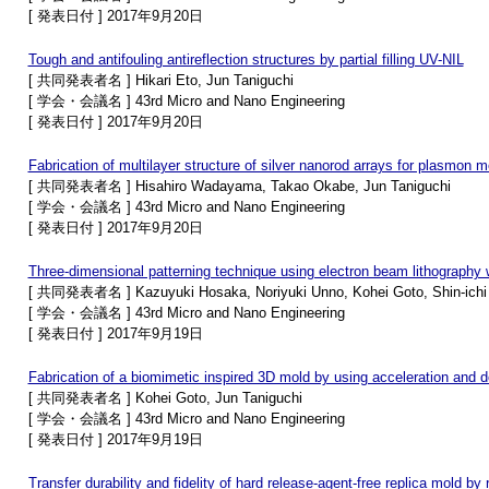
[ 発表日付 ] 2017年9月20日
Tough and antifouling antireflection structures by partial filling UV-NIL
[ 共同発表者名 ] Hikari Eto, Jun Taniguchi
[ 学会・会議名 ] 43rd Micro and Nano Engineering
[ 発表日付 ] 2017年9月20日
Fabrication of multilayer structure of silver nanorod arrays for plasmon 
[ 共同発表者名 ] Hisahiro Wadayama, Takao Okabe, Jun Taniguchi
[ 学会・会議名 ] 43rd Micro and Nano Engineering
[ 発表日付 ] 2017年9月20日
Three-dimensional patterning technique using electron beam lithography 
[ 共同発表者名 ] Kazuyuki Hosaka, Noriyuki Unno, Kohei Goto, Shin-ichi 
[ 学会・会議名 ] 43rd Micro and Nano Engineering
[ 発表日付 ] 2017年9月19日
Fabrication of a biomimetic inspired 3D mold by using acceleration and 
[ 共同発表者名 ] Kohei Goto, Jun Taniguchi
[ 学会・会議名 ] 43rd Micro and Nano Engineering
[ 発表日付 ] 2017年9月19日
Transfer durability and fidelity of hard release-agent-free replica mold by 