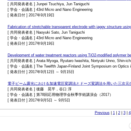
[ 共同発表者名 ] Junpei Tsuchiya, Jun Taniguchi
[ 学会・会議名 ] 43rd Micro and Nano Engineering
[ 発表日付 ] 2017年9月19日
Fabrication of stretchable transparent electrode with jaggy structure using
[ 共同発表者名 ] Naoyuki Sato, Jun Taniguchi
[ 学会・会議名 ] 43rd Micro and Nano Engineering
[ 発表日付 ] 2017年9月19日
Development of water treatment reactors using TiO2-modified polymer bead
[ 共同発表者名 ] Arata Myoga, Ryutaro Iwashita, Noriyuki Unno, Shin-ichi S
[ 学会・会議名 ] The Twelfth Japan-Finland Joint Symposium on Optics in
[ 発表日付 ] 2017年9月12日 ～ 9月15日
電子ビーム露光における加速電圧変調法とドーズ変調法を用いた三次元
[ 共同発表者名 ] 後藤 晃平，谷口 淳
[ 学会・会議名 ] 第78回応用物理学会秋季学術講演会（2017）
[ 発表日付 ] 2017年9月5日 ～ 9月5日
Previous
|
1
|
2
|
3
|
4