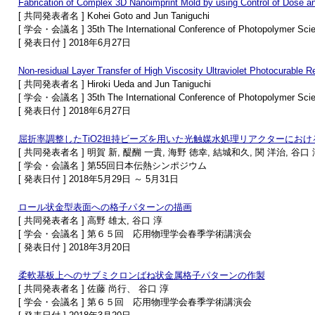
Fabrication of Complex 3D Nanoimprint Mold by using Control of Dose a
[ 共同発表者名 ] Kohei Goto and Jun Taniguchi
[ 学会・会議名 ] 35th The International Conference of Photopolymer Scie
[ 発表日付 ] 2018年6月27日
Non-residual Layer Transfer of High Viscosity Ultraviolet Photocurable R
[ 共同発表者名 ] Hiroki Ueda and Jun Taniguchi
[ 学会・会議名 ] 35th The International Conference of Photopolymer Scie
[ 発表日付 ] 2018年6月27日
屈折率調整したTiO2担持ビーズを用いた光触媒水処理リアクターにお
[ 共同発表者名 ] 明賀 新, 醍醐 一貴, 海野 徳幸, 結城和久, 関 洋治, 谷口 
[ 学会・会議名 ] 第55回日本伝熱シンポジウム
[ 発表日付 ] 2018年5月29日 ～ 5月31日
ロール状金型表面への格子パターンの描画
[ 共同発表者名 ] 高野 雄太, 谷口 淳
[ 学会・会議名 ] 第６５回 応用物理学会春季学術講演会
[ 発表日付 ] 2018年3月20日
柔軟基板上へのサブミクロンばね状金属格子パターンの作製
[ 共同発表者名 ] 佐藤 尚行、 谷口 淳
[ 学会・会議名 ] 第６５回 応用物理学会春季学術講演会