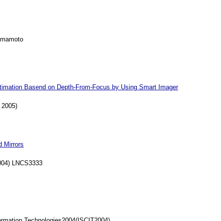
Hamamoto
timation Basend on Depth-From-Focus by Using Smart Imager
 2005)
 Mirrors
004) LNCS3333
ormation Technologies2004(ISCIT2004)