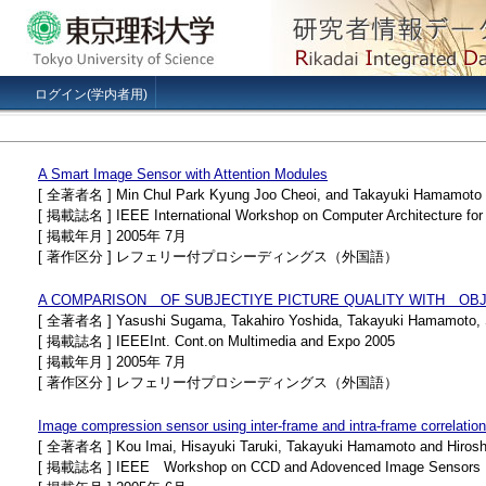
ログイン(学内者用)
A Smart Image Sensor with Attention Modules
[ 全著者名 ] Min Chul Park Kyung Joo Cheoi, and Takayuki Hamamoto
[ 掲載誌名 ] IEEE International Workshop on Computer Architecture fo
[ 掲載年月 ] 2005年 7月
[ 著作区分 ] レフェリー付プロシーディングス（外国語）
A COMPARISON OF SUBJECTIYE PICTURE QUALITY WITH OB
[ 全著者名 ] Yasushi Sugama, Takahiro Yoshida, Takayuki Hamamoto, S
[ 掲載誌名 ] IEEEInt. Cont.on Multimedia and Expo 2005
[ 掲載年月 ] 2005年 7月
[ 著作区分 ] レフェリー付プロシーディングス（外国語）
Image compression sensor using inter-frame and intra-frame correlation
[ 全著者名 ] Kou Imai, Hisayuki Taruki, Takayuki Hamamoto and Hirosh
[ 掲載誌名 ] IEEE Workshop on CCD and Adovenced Image Sensors