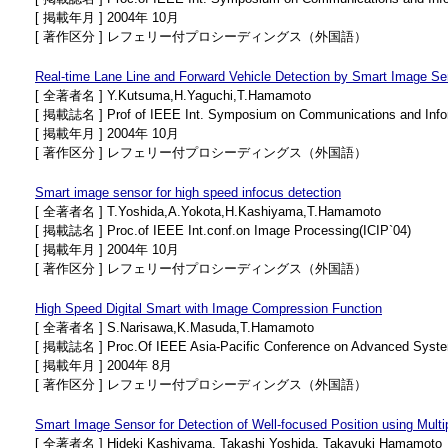
[ 掲載年月 ] 2004年 10月
[ 著作区分 ] レフェリー付プロシーディングス（外国語）
Real-time Lane Line and Forward Vehicle Detection by Smart Image Se
[ 全著者名 ] Y.Kutsuma,H.Yaguchi,T.Hamamoto
[ 掲載誌名 ] Prof of IEEE Int. Symposium on Communications and Infor
[ 掲載年月 ] 2004年 10月
[ 著作区分 ] レフェリー付プロシーディングス（外国語）
Smart image sensor for high speed infocus detection
[ 全著者名 ] T.Yoshida,A.Yokota,H.Kashiyama,T.Hamamoto
[ 掲載誌名 ] Proc.of IEEE Int.conf.on Image Processing(ICIP`04)
[ 掲載年月 ] 2004年 10月
[ 著作区分 ] レフェリー付プロシーディングス（外国語）
High Speed Digital Smart with Image Compression Function
[ 全著者名 ] S.Narisawa,K.Masuda,T.Hamamoto
[ 掲載誌名 ] Proc.Of IEEE Asia-Pacific Conference on Advanced System
[ 掲載年月 ] 2004年 8月
[ 著作区分 ] レフェリー付プロシーディングス（外国語）
Smart Image Sensor for Detection of Well-focused Position using Mult
[ 全著者名 ] Hideki Kashiyama, Takashi Yoshida, Takayuki Hamamoto