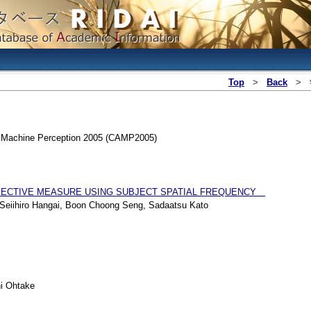
Top
>
Back
>
r Machine Perception 2005 (CAMP2005)
JECTIVE MEASURE USING SUBJECT SPATIAL FREQUENCY
eiihiro Hangai, Boon Choong Seng, Sadaatsu Kato
i Ohtake