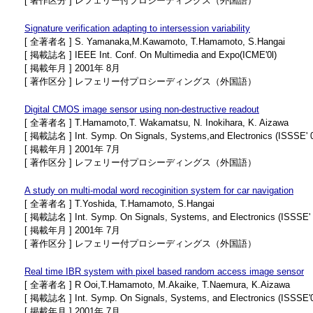
[ 著作区分 ] レフェリー付プロシーディングス（外国語）
Signature verification adapting to intersession variability
[ 全著者名 ] S. Yamanaka,M.Kawamoto, T.Hamamoto, S.Hangai
[ 掲載誌名 ] IEEE Int. Conf. On Multimedia and Expo(ICME'0l)
[ 掲載年月 ] 2001年 8月
[ 著作区分 ] レフェリー付プロシーディングス（外国語）
Digital CMOS image sensor using non-destructive readout
[ 全著者名 ] T.Hamamoto,T. Wakamatsu, N. Inokihara, K. Aizawa
[ 掲載誌名 ] Int. Symp. On Signals, Systems,and Electronics (ISSSE' 
[ 掲載年月 ] 2001年 7月
[ 著作区分 ] レフェリー付プロシーディングス（外国語）
A study on multi-modal word recoginition system for car navigation
[ 全著者名 ] T.Yoshida, T.Hamamoto, S.Hangai
[ 掲載誌名 ] Int. Symp. On Signals, Systems, and Electronics (ISSSE' 
[ 掲載年月 ] 2001年 7月
[ 著作区分 ] レフェリー付プロシーディングス（外国語）
Real time IBR system with pixel based random access image sensor
[ 全著者名 ] R Ooi,T.Hamamoto, M.Akaike, T.Naemura, K.Aizawa
[ 掲載誌名 ] Int. Symp. On Signals, Systems, and Electronics (ISSSE'
[ 掲載年月 ] 2001年 7月