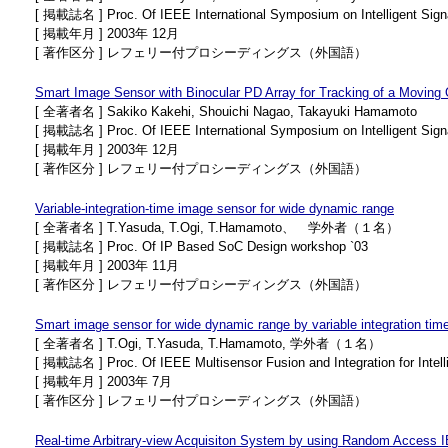
[ 掲載誌名 ] Proc. Of IEEE International Symposium on Intelligent Si
[ 掲載年月 ] 2003年 12月
[ 著作区分 ] レフェリー付プロシーディングス（外国語）
Smart Image Sensor with Binocular PD Array for Tracking of a Moving
[ 全著者名 ] Sakiko Kakehi, Shouichi Nagao, Takayuki Hamamoto
[ 掲載誌名 ] Proc. Of IEEE International Symposium on Intelligent Si
[ 掲載年月 ] 2003年 12月
[ 著作区分 ] レフェリー付プロシーディングス（外国語）
Variable-integration-time image sensor for wide dynamic range
[ 全著者名 ] T.Yasuda, T.Ogi, T.Hamamoto、 学外者（１名）
[ 掲載誌名 ] Proc. Of IP Based SoC Design workshop `03
[ 掲載年月 ] 2003年 11月
[ 著作区分 ] レフェリー付プロシーディングス（外国語）
Smart image sensor for wide dynamic range by variable integration tim
[ 全著者名 ] T.Ogi, T.Yasuda, T.Hamamoto, 学外者（１名）
[ 掲載誌名 ] Proc. Of IEEE Multisensor Fusion and Integration for Intell
[ 掲載年月 ] 2003年 7月
[ 著作区分 ] レフェリー付プロシーディングス（外国語）
Real-time Arbitrary-view Acquisiton System by using Random Access 