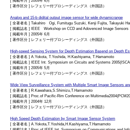
[ 掲載年月 ] 2005年 6月
[ 著作区分 ] レフェリー付プロシーディングス（外国語）
Analog and 15-b didital output image sensor for wide dynamicrange
[ 全著者名 ] Takahiro Ogi, Fumitugu Suzuki, Kenji Fujita, Takayuki 
[ 掲載誌名 ] IEEE Workshop on CCD and Adovenced Image Sensors
[ 掲載年月 ] 2005年 6月
[ 著作区分 ] レフェリー付プロシーディングス（外国語）
High-speed Sensing System for Depth Estimation Basend on Depth Es
[ 全著者名 ] A.Yokota, T.Yoshida, H.Kashiyama, T.Hamamoto
[ 掲載誌名 ] IEEE Int. Symposium on Circuits and Systems 2005(ISCA
[ 掲載年月 ] 2005年 5月
[ 著作区分 ] レフェリー付プロシーディングス（外国語）
Wide View Surveillance System with Multiple Smart Image Sensors and
[ 全著者名 ] R.Kawahara,S.Shimizu,T.Hamamoto
[ 掲載誌名 ] Proc.of Pacific-Rim Conference on Multimedia2004(PCM2
[ 掲載年月 ] 2004年 12月
[ 著作区分 ] レフェリー付プロシーディングス（外国語）
High Speed Depth Estimation by Smart Image Sensor System
[ 全著者名 ] A.Yokota,T.Yoshida,H.Kashiyama,T.Hamamoto
[ 掲載誌名 ] Proc.of IEEE Int. Symposium on Communications and Inf