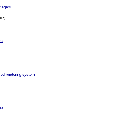
magers
02)
ra
sed rendering system
eas