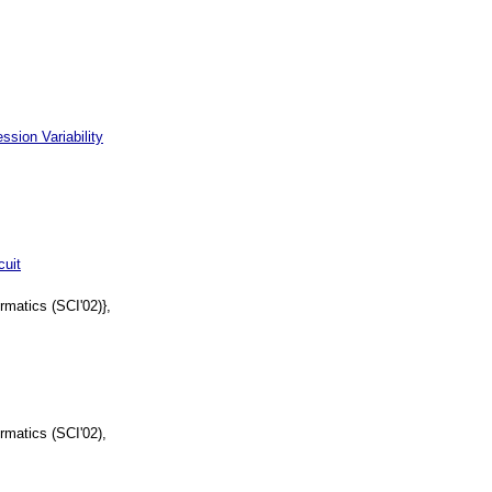
ssion Variability
cuit
matics (SCI'02)},
matics (SCI'02),