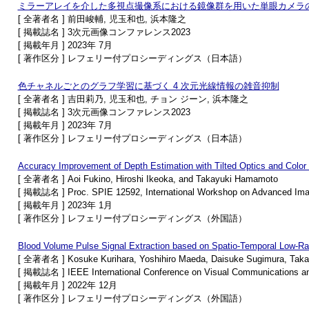
ミラーアレイを介した多視点撮像系における鏡像群を用いた単眼カメラ
[ 全著者名 ] 前田峻輔, 児玉和也, 浜本隆之
[ 掲載誌名 ] 3次元画像コンファレンス2023
[ 掲載年月 ] 2023年 7月
[ 著作区分 ] レフェリー付プロシーディングス（日本語）
色チャネルごとのグラフ学習に基づく 4 次元光線情報の雑音抑制
[ 全著者名 ] 吉田莉乃, 児玉和也, チョン ジーン, 浜本隆之
[ 掲載誌名 ] 3次元画像コンファレンス2023
[ 掲載年月 ] 2023年 7月
[ 著作区分 ] レフェリー付プロシーディングス（日本語）
Accuracy Improvement of Depth Estimation with Tilted Optics and Color F
[ 全著者名 ] Aoi Fukino, Hiroshi Ikeoka, and Takayuki Hamamoto
[ 掲載誌名 ] Proc. SPIE 12592, International Workshop on Advanced Ima
[ 掲載年月 ] 2023年 1月
[ 著作区分 ] レフェリー付プロシーディングス（外国語）
Blood Volume Pulse Signal Extraction based on Spatio-Temporal Low-Ran
[ 全著者名 ] Kosuke Kurihara, Yoshihiro Maeda, Daisuke Sugimura, Tak
[ 掲載誌名 ] IEEE International Conference on Visual Communications a
[ 掲載年月 ] 2022年 12月
[ 著作区分 ] レフェリー付プロシーディングス（外国語）