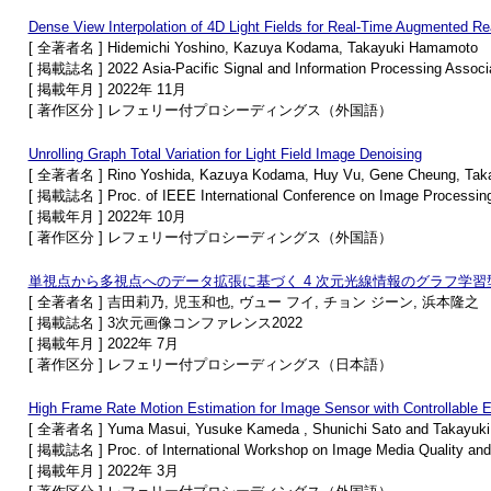
Dense View Interpolation of 4D Light Fields for Real-Time Augmented Rea
[ 全著者名 ] Hidemichi Yoshino, Kazuya Kodama, Takayuki Hamamoto
[ 掲載誌名 ] 2022 Asia-Pacific Signal and Information Processing Assoc
[ 掲載年月 ] 2022年 11月
[ 著作区分 ] レフェリー付プロシーディングス（外国語）
Unrolling Graph Total Variation for Light Field Image Denoising
[ 全著者名 ] Rino Yoshida, Kazuya Kodama, Huy Vu, Gene Cheung, Tak
[ 掲載誌名 ] Proc. of IEEE International Conference on Image Processin
[ 掲載年月 ] 2022年 10月
[ 著作区分 ] レフェリー付プロシーディングス（外国語）
単視点から多視点へのデータ拡張に基づく 4 次元光線情報のグラフ学
[ 全著者名 ] 吉田莉乃, 児玉和也, ヴュー フイ, チョン ジーン, 浜本隆之
[ 掲載誌名 ] 3次元画像コンファレンス2022
[ 掲載年月 ] 2022年 7月
[ 著作区分 ] レフェリー付プロシーディングス（日本語）
High Frame Rate Motion Estimation for Image Sensor with Controllable 
[ 全著者名 ] Yuma Masui, Yusuke Kameda , Shunichi Sato and Takayuk
[ 掲載誌名 ] Proc. of International Workshop on Image Media Quality and i
[ 掲載年月 ] 2022年 3月