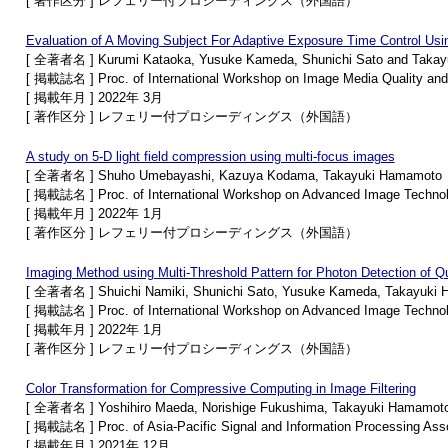
[ 著作区分 ] レフェリー付プロシーディングス（外国語）
Evaluation of A Moving Subject For Adaptive Exposure Time Control Usi
[ 全著者名 ] Kurumi Kataoka, Yusuke Kameda, Shunichi Sato and Taka
[ 掲載誌名 ] Proc. of International Workshop on Image Media Quality and i
[ 掲載年月 ] 2022年 3月
[ 著作区分 ] レフェリー付プロシーディングス（外国語）
A study on 5-D light field compression using multi-focus images
[ 全著者名 ] Shuho Umebayashi, Kazuya Kodama, Takayuki Hamamoto
[ 掲載誌名 ] Proc. of International Workshop on Advanced Image Techno
[ 掲載年月 ] 2022年 1月
[ 著作区分 ] レフェリー付プロシーディングス（外国語）
Imaging Method using Multi-Threshold Pattern for Photon Detection of 
[ 全著者名 ] Shuichi Namiki, Shunichi Sato, Yusuke Kameda, Takayuki
[ 掲載誌名 ] Proc. of International Workshop on Advanced Image Techno
[ 掲載年月 ] 2022年 1月
[ 著作区分 ] レフェリー付プロシーディングス（外国語）
Color Transformation for Compressive Computing in Image Filtering
[ 全著者名 ] Yoshihiro Maeda, Norishige Fukushima, Takayuki Hamamot
[ 掲載誌名 ] Proc. of Asia-Pacific Signal and Information Processing Ass
[ 掲載年月 ] 2021年 12月