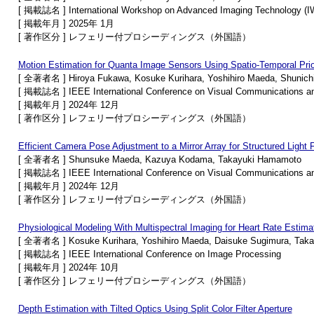
[ 掲載誌名 ] International Workshop on Advanced Imaging Technology (I
[ 掲載年月 ] 2025年 1月
[ 著作区分 ] レフェリー付プロシーディングス（外国語）
Motion Estimation for Quanta Image Sensors Using Spatio-Temporal Pri
[ 全著者名 ] Hiroya Fukawa, Kosuke Kurihara, Yoshihiro Maeda, Shunich
[ 掲載誌名 ] IEEE International Conference on Visual Communications a
[ 掲載年月 ] 2024年 12月
[ 著作区分 ] レフェリー付プロシーディングス（外国語）
Efficient Camera Pose Adjustment to a Mirror Array for Structured Light F
[ 全著者名 ] Shunsuke Maeda, Kazuya Kodama, Takayuki Hamamoto
[ 掲載誌名 ] IEEE International Conference on Visual Communications a
[ 掲載年月 ] 2024年 12月
[ 著作区分 ] レフェリー付プロシーディングス（外国語）
Physiological Modeling With Multispectral Imaging for Heart Rate Estima
[ 全著者名 ] Kosuke Kurihara, Yoshihiro Maeda, Daisuke Sugimura, Tak
[ 掲載誌名 ] IEEE International Conference on Image Processing
[ 掲載年月 ] 2024年 10月
[ 著作区分 ] レフェリー付プロシーディングス（外国語）
Depth Estimation with Tilted Optics Using Split Color Filter Aperture