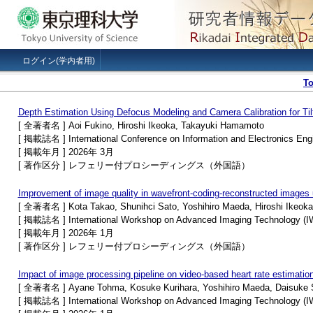
ログイン(学内者用)
T
Depth Estimation Using Defocus Modeling and Camera Calibration for Tilt
[ 全著者名 ] Aoi Fukino, Hiroshi Ikeoka, Takayuki Hamamoto
[ 掲載誌名 ] International Conference on Information and Electronics Eng
[ 掲載年月 ] 2026年 3月
[ 著作区分 ] レフェリー付プロシーディングス（外国語）
Improvement of image quality in wavefront-coding-reconstructed images u
[ 全著者名 ] Kota Takao, Shunihci Sato, Yoshihiro Maeda, Hiroshi Ikeok
[ 掲載誌名 ] International Workshop on Advanced Imaging Technology (I
[ 掲載年月 ] 2026年 1月
[ 著作区分 ] レフェリー付プロシーディングス（外国語）
Impact of image processing pipeline on video-based heart rate estimatio
[ 全著者名 ] Ayane Tohma, Kosuke Kurihara, Yoshihiro Maeda, Daisuke
[ 掲載誌名 ] International Workshop on Advanced Imaging Technology (I