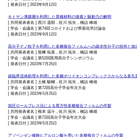
[ 発表日付 ] 2023年9月12日
キトサン薄膜層を利用した異種材料の接着と駆動力の解明
[ 共同発表者名 ] 西川 遥耶，佐川 拓矢，橋詰 峰雄
[ 学会・会議名 ] 第74回コロイドおよび界面化学討論会
[ 発表日付 ] 2023年9月12日
高分子ナノ粒子を利用した多糖複合フィルムへの疎水性分子の担持と放
[ 共同発表者名 ] 龍﨑 拓真，佐川 拓矢，橋詰 峰雄
[ 学会・会議名 ] 第52回医用高分子シンポジウム
[ 発表日付 ] 2023年7月25日
超臨界流体処理を利用した多糖ポリイオンコンプレックスからなる多孔
[ 共同発表者名 ] 土橋 駿輔，佐川 拓矢，橋詰 峰雄
[ 学会・会議名 ] 第72回高分子学会年次大会
[ 発表日付 ] 2023年5月25日
加圧ロールプレス法による異方性多糖複合フィルムの作製
[ 共同発表者名 ] 根本 温斗，佐川 拓矢，橋詰 峰雄
[ 学会・会議名 ] 第72回高分子学会年次大会
[ 発表日付 ] 2023年5月25日
アゾベンゼン修飾ヒアルロン酸を用いた多糖複合フィルムの作製