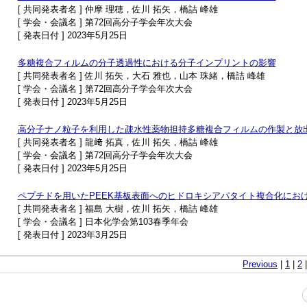
[ 共同発表者名 ] 仲摩 理穂，佐川 拓矢，橋詰 峰雄
[ 学会・会議名 ] 第72回高分子学会年次大会
[ 発表日付 ] 2023年5月25日
多糖複合フィルムの分子透過性における分子インプリントの影響
[ 共同発表者名 ] 佐川 拓矢，大石 雅也，山本 珠緒，橋詰 峰雄
[ 学会・会議名 ] 第72回高分子学会年次大会
[ 発表日付 ] 2023年5月25日
高分子ナノ粒子を利用した疎水性薬物担持多糖複合フィルムの作製と放
[ 共同発表者名 ] 龍﨑 拓真，佐川 拓矢，橋詰 峰雄
[ 学会・会議名 ] 第72回高分子学会年次大会
[ 発表日付 ] 2023年5月25日
ペプチドを用いたPEEK基板表面へのヒドロキシアパタイト複合化にお
[ 共同発表者名 ] 福島 大樹，佐川 拓矢，橋詰 峰雄
[ 学会・会議名 ] 日本化学会第103春季年会
[ 発表日付 ] 2023年3月25日
Previous
|
1
|
2
|