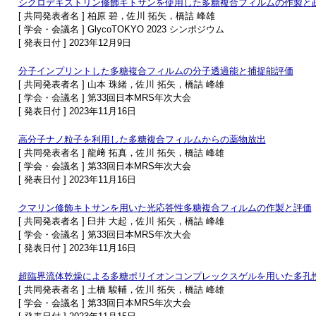
シクロデキストリン修飾キトサンを使用した多糖複合フィルムの作製と
[ 共同発表者名 ] 柏原 碧，佐川 拓矢，橋詰 峰雄
[ 学会・会議名 ] GlycoTOKYO 2023 シンポジウム
[ 発表日付 ] 2023年12月9日
分子インプリントした多糖複合フィルムの分子透過能と捕捉能評価
[ 共同発表者名 ] 山本 珠緒，佐川 拓矢，橋詰 峰雄
[ 学会・会議名 ] 第33回日本MRS年次大会
[ 発表日付 ] 2023年11月16日
高分子ナノ粒子を利用した多糖複合フィルムからの薬物放出
[ 共同発表者名 ] 龍﨑 拓真，佐川 拓矢，橋詰 峰雄
[ 学会・会議名 ] 第33回日本MRS年次大会
[ 発表日付 ] 2023年11月16日
クマリン修飾キトサンを用いた光応答性多糖複合フィルムの作製と評価
[ 共同発表者名 ] 臼井 大起，佐川 拓矢，橋詰 峰雄
[ 学会・会議名 ] 第33回日本MRS年次大会
[ 発表日付 ] 2023年11月16日
超臨界流体乾燥による多糖ポリイオンコンプレックスゲルを用いた多孔
[ 共同発表者名 ] 土橋 駿輔，佐川 拓矢，橋詰 峰雄
[ 学会・会議名 ] 第33回日本MRS年次大会