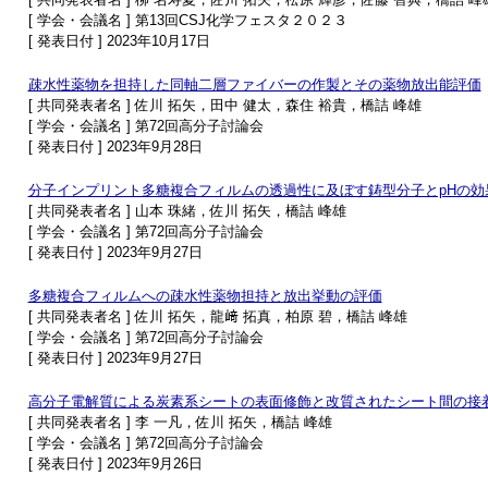
[ 学会・会議名 ] 第13回CSJ化学フェスタ２０２３
[ 発表日付 ] 2023年10月17日
疎水性薬物を担持した同軸二層ファイバーの作製とその薬物放出能評価
[ 共同発表者名 ] 佐川 拓矢，田中 健太，森住 裕貴，橋詰 峰雄
[ 学会・会議名 ] 第72回高分子討論会
[ 発表日付 ] 2023年9月28日
分子インプリント多糖複合フィルムの透過性に及ぼす鋳型分子とpHの効
[ 共同発表者名 ] 山本 珠緒，佐川 拓矢，橋詰 峰雄
[ 学会・会議名 ] 第72回高分子討論会
[ 発表日付 ] 2023年9月27日
多糖複合フィルムへの疎水性薬物担持と放出挙動の評価
[ 共同発表者名 ] 佐川 拓矢，龍﨑 拓真，柏原 碧，橋詰 峰雄
[ 学会・会議名 ] 第72回高分子討論会
[ 発表日付 ] 2023年9月27日
高分子電解質による炭素系シートの表面修飾と改質されたシート間の接
[ 共同発表者名 ] 李 一凡，佐川 拓矢，橋詰 峰雄
[ 学会・会議名 ] 第72回高分子討論会
[ 発表日付 ] 2023年9月26日