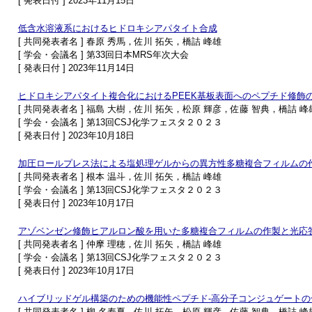
[ 発表日付 ] 2023年11月15日
低含水溶液系におけるヒドロキシアパタイト合成
[ 共同発表者名 ] 春原 秀馬，佐川 拓矢，橋詰 峰雄
[ 学会・会議名 ] 第33回日本MRS年次大会
[ 発表日付 ] 2023年11月14日
ヒドロキシアパタイト複合化におけるPEEK基板表面へのペプチド修飾
[ 共同発表者名 ] 福島 大樹，佐川 拓矢，松原 輝彦，佐藤 智典，橋詰 峰
[ 学会・会議名 ] 第13回CSJ化学フェスタ２０２３
[ 発表日付 ] 2023年10月18日
加圧ロールプレス法による塩処理ゲルからの異方性多糖複合フィルムの
[ 共同発表者名 ] 根本 温斗，佐川 拓矢，橋詰 峰雄
[ 学会・会議名 ] 第13回CSJ化学フェスタ２０２３
[ 発表日付 ] 2023年10月17日
アゾベンゼン修飾ヒアルロン酸を用いた多糖複合フィルムの作製と光応
[ 共同発表者名 ] 仲摩 理穂，佐川 拓矢，橋詰 峰雄
[ 学会・会議名 ] 第13回CSJ化学フェスタ２０２３
[ 発表日付 ] 2023年10月17日
ハイブリッドゲル構築のための機能性ペプチド-高分子コンジュゲートの
[ 共同発表者名 ] 柳 名寿夏，佐川 拓矢，松原 輝彦，佐藤 智典，橋詰 峰