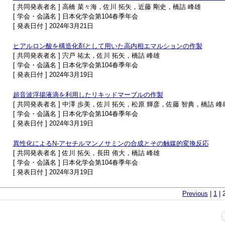
[ 共同発表者名 ] 高橋 菜々海，佐川 拓矢，近藤 剛史，橋詰 峰雄
[ 学会・会議名 ] 日本化学会第104春季年会
[ 発表日付 ] 2024年3月21日
ヒアルロン酸を構造化剤として用いた高内相エマルションの作製
[ 共同発表者名 ] 宍戸 祐太，佐川 拓矢，橋詰 峰雄
[ 学会・会議名 ] 日本化学会第104春季年会
[ 発表日付 ] 2024年3月19日
超音波浮揚液滴を利用したリキッドマーブルの作製
[ 共同発表者名 ] 中澤 歩美，佐川 拓矢，松原 輝彦，佐藤 智典，橋詰 峰
[ 学会・会議名 ] 日本化学会第104春季年会
[ 発表日付 ] 2024年3月19日
異性化によるN-アセチルマンノサミンの合成とその触媒的変換反応
[ 共同発表者名 ] 佐川 拓矢，長田 侑大，橋詰 峰雄
[ 学会・会議名 ] 日本化学会第104春季年会
[ 発表日付 ] 2024年3月19日
Previous
|
1
| 