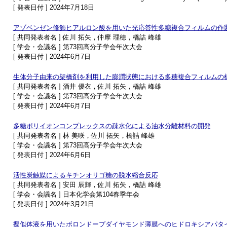
[ 発表日付 ] 2024年7月18日
アゾベンゼン修飾ヒアルロン酸を用いた光応答性多糖複合フィルムの作
[ 共同発表者名 ] 佐川 拓矢，仲摩 理穂，橋詰 峰雄
[ 学会・会議名 ] 第73回高分子学会年次大会
[ 発表日付 ] 2024年6月7日
生体分子由来の架橋剤を利用した膨潤状態における多糖複合フィルムの
[ 共同発表者名 ] 酒井 優衣，佐川 拓矢，橋詰 峰雄
[ 学会・会議名 ] 第73回高分子学会年次大会
[ 発表日付 ] 2024年6月7日
多糖ポリイオンコンプレックスの疎水化による油水分離材料の開発
[ 共同発表者名 ] 林 美咲，佐川 拓矢，橋詰 峰雄
[ 学会・会議名 ] 第73回高分子学会年次大会
[ 発表日付 ] 2024年6月6日
活性炭触媒によるキチンオリゴ糖の脱水縮合反応
[ 共同発表者名 ] 安田 辰輝，佐川 拓矢，橋詰 峰雄
[ 学会・会議名 ] 日本化学会第104春季年会
[ 発表日付 ] 2024年3月21日
擬似体液を用いたボロンドープダイヤモンド薄膜へのヒドロキシアパタ