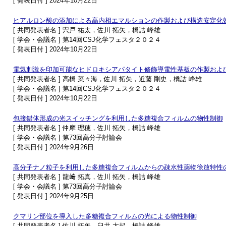
[ 発表日付 ] 2024年10月22日
ヒアルロン酸の添加による高内相エマルションの作製および構造安定化
[ 共同発表者名 ] 宍戸 祐太，佐川 拓矢，橋詰 峰雄
[ 学会・会議名 ] 第14回CSJ化学フェスタ２０２４
[ 発表日付 ] 2024年10月22日
電気刺激を印加可能なヒドロキシアパタイト修飾導電性基板の作製およ
[ 共同発表者名 ] 高橋 菜々海，佐川 拓矢，近藤 剛史，橋詰 峰雄
[ 学会・会議名 ] 第14回CSJ化学フェスタ２０２４
[ 発表日付 ] 2024年10月22日
包接錯体形成の光スイッチングを利用した多糖複合フィルムの物性制御
[ 共同発表者名 ] 仲摩 理穂，佐川 拓矢，橋詰 峰雄
[ 学会・会議名 ] 第73回高分子討論会
[ 発表日付 ] 2024年9月26日
高分子ナノ粒子を利用した多糖複合フィルムからの疎水性薬物徐放特性
[ 共同発表者名 ] 龍﨑 拓真，佐川 拓矢，橋詰 峰雄
[ 学会・会議名 ] 第73回高分子討論会
[ 発表日付 ] 2024年9月25日
クマリン部位を導入した多糖複合フィルムの光による物性制御
[ 共同発表者名 ] 佐川 拓矢，臼井 大起，橋詰 峰雄