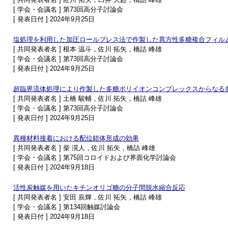
[ 学会・会議名 ] 第73回高分子討論会
[ 発表日付 ] 2024年9月25日
塩処理を利用した加圧ロールプレス法で作製した異方性多糖複合フィル
[ 共同発表者名 ] 根本 温斗，佐川 拓矢，橋詰 峰雄
[ 学会・会議名 ] 第73回高分子討論会
[ 発表日付 ] 2024年9月25日
超臨界流体処理により作製した多糖ポリイオンコンプレックスからなる
[ 共同発表者名 ] 土橋 駿輔，佐川 拓矢，橋詰 峰雄
[ 学会・会議名 ] 第73回高分子討論会
[ 発表日付 ] 2024年9月25日
異種材料接着における配位錯体形成の効果
[ 共同発表者名 ] 柴 滉人，佐川 拓矢，橋詰 峰雄
[ 学会・会議名 ] 第75回コロイドおよび界面化学討論会
[ 発表日付 ] 2024年9月18日
活性炭触媒を用いたキチンオリゴ糖の分子間脱水縮合反応
[ 共同発表者名 ] 安田 辰輝，佐川 拓矢，橋詰 峰雄
[ 学会・会議名 ] 第134回触媒討論会
[ 発表日付 ] 2024年9月18日