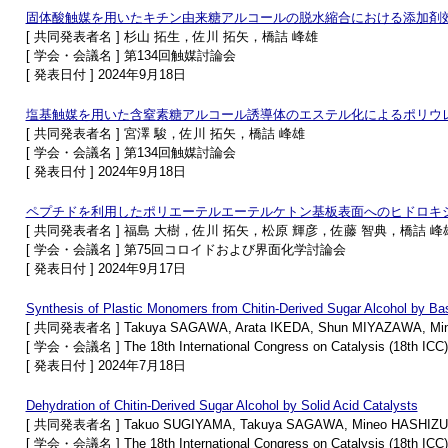
固体酸触媒を用いたキチン由来糖アルコールの脱水縮合における添加剤
[ 共同発表者名 ] 杉山 拓生，佐川 拓矢，橋詰 峰雄
[ 学会・会議名 ] 第134回触媒討論会
[ 発表日付 ] 2024年9月18日
塩基触媒を用いた含窒素糖アルコール誘導体のエステル化によるポリウ
[ 共同発表者名 ] 宮澤 駿，佐川 拓矢，橋詰 峰雄
[ 学会・会議名 ] 第134回触媒討論会
[ 発表日付 ] 2024年9月18日
ペプチドを利用したポリエーテルエーテルケトン基板表面へのヒドロキ
[ 共同発表者名 ] 福島 大樹，佐川 拓矢，松原 輝彦，佐藤 智典，橋詰 峰
[ 学会・会議名 ] 第75回コロイドおよび界面化学討論会
[ 発表日付 ] 2024年9月17日
Synthesis of Plastic Monomers from Chitin-Derived Sugar Alcohol by Ba
[ 共同発表者名 ] Takuya SAGAWA, Arata IKEDA, Shun MIYAZAWA, Mi
[ 学会・会議名 ] The 18th International Congress on Catalysis (18th ICC)
[ 発表日付 ] 2024年7月18日
Dehydration of Chitin-Derived Sugar Alcohol by Solid Acid Catalysts
[ 共同発表者名 ] Takuo SUGIYAMA, Takuya SAGAWA, Mineo HASHIZ
[ 学会・会議名 ] The 18th International Congress on Catalysis (18th ICC)