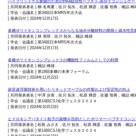
ハイブリッドゲル創製のためのHAp結合性ペプチド-高分子コンジュゲー
[ 共同発表者名 ] 柳 名寿夏，佐川 拓矢，松原 輝彦，佐藤 智典，橋詰 峰
[ 学会・会議名 ] 第34回日本MRS年次大会
[ 発表日付 ] 2024年12月17日
多糖ポリイオンコンプレックスからなる油水分離材料の開発と疎水性官
[ 共同発表者名 ] 林 美咲，佐川 拓矢，橋詰 峰雄
[ 学会・会議名 ] 第34回日本MRS年次大会
[ 発表日付 ] 2024年12月17日
多糖ポリイオンコンプレックスの機能性フィルムとしての利用
[ 共同発表者名 ] 橋詰 峰雄
[ 学会・会議名 ] 第18回多糖の未来フォーラム
[ 発表日付 ] 2024年11月22日
超音波浮揚技術を用いたリキッドマーブルの作製および安定性の向上
[ 共同発表者名 ] 中澤 歩美，佐川 拓矢，松原 輝彦，佐藤 智典，橋詰 峰
[ 学会・会議名 ] 第14回CSJ化学フェスタ２０２４
[ 発表日付 ] 2024年10月23日
ヒドロキシアパタイト粒子の架橋を目的としたポリマー-ペプチドコンジ
[ 共同発表者名 ] 松島 みさき，佐川 拓矢，松原 輝彦，佐藤 智典，橋詰 
[ 学会・会議名 ] 第14回CSJ化学フェスタ２０２４