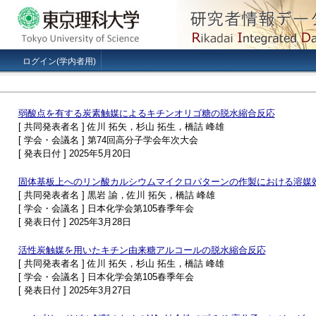
ログイン(学内者用)
弱酸点を有する炭素触媒によるキチンオリゴ糖の脱水縮合反応
[ 共同発表者名 ] 佐川 拓矢，杉山 拓生，橋詰 峰雄
[ 学会・会議名 ] 第74回高分子学会年次大会
[ 発表日付 ] 2025年5月20日
固体基板上へのリン酸カルシウムマイクロパターンの作製における溶媒
[ 共同発表者名 ] 黒岩 諭，佐川 拓矢，橋詰 峰雄
[ 学会・会議名 ] 日本化学会第105春季年会
[ 発表日付 ] 2025年3月28日
活性炭触媒を用いたキチン由来糖アルコールの脱水縮合反応
[ 共同発表者名 ] 佐川 拓矢，杉山 拓生，橋詰 峰雄
[ 学会・会議名 ] 日本化学会第105春季年会
[ 発表日付 ] 2025年3月27日