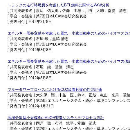
トラックの走行時燃費を考慮したBTL燃料に関するWtW分析
[ 共同発表者名 ] 渡辺 佑太郎，佐藤 由雄，川野 大輔，堂脇 清志
[ 学会・会議名 ] 第7回日本LCA学会研究発表会
[ 発表日付 ] 2012年3月8日
エネルギー需要変動を考慮した電気・水素自動車のためのバイオマスガ
[ 共同発表者名 ] 石垣 綾，堂脇 清志
[ 学会・会議名 ] 第7回日本LCA学会研究発表会
[ 発表日付 ] 2012年3月8日
エネルギー需要変動を考慮した電気・水素自動車のためのバイオマス供
[ 共同発表者名 ] 石垣 綾，堂脇 清志
[ 学会・会議名 ] 第7回日本LCA学会研究発表会
[ 発表日付 ] 2012年3月8日
ブルータワープロセスにおけるCO2吸着触媒の性能評価
[ 共同発表者名 ] 大久保 塁，末益 匠，鈴木 正哉，亀山 光男，堂
[ 学会・会議名 ] 第28回エネルギーシステム・経済・環境コンファレン
[ 発表日付 ] 2012年1月31日
地域分散型小規模Bio-MeOH製造システムのプロセス設計
[ 共同発表者名 ] 岡戸 聡，布浦 鉄平，堂脇 清志
[ 学会・会議名 ] 第28回エネルギーシステム・経済・環境コンファレン