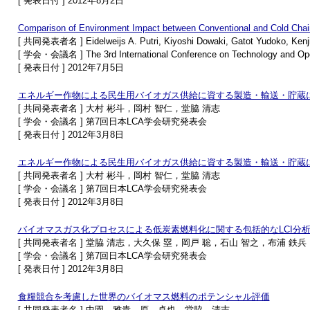
[ 発表日付 ] 2012年8月2日
Comparison of Environment Impact between Conventional and Cold Cha
[ 共同発表者名 ] Eidelweijs A. Putri, Kiyoshi Dowaki, Gatot Yudoko, Kenj
[ 学会・会議名 ] The 3rd International Conference on Technology and O
[ 発表日付 ] 2012年7月5日
エネルギー作物による民生用バイオガス供給に資する製造・輸送・貯蔵に
[ 共同発表者名 ] 大村 彬斗，岡村 智仁，堂脇 清志
[ 学会・会議名 ] 第7回日本LCA学会研究発表会
[ 発表日付 ] 2012年3月8日
エネルギー作物による民生用バイオガス供給に資する製造・輸送・貯蔵に
[ 共同発表者名 ] 大村 彬斗，岡村 智仁，堂脇 清志
[ 学会・会議名 ] 第7回日本LCA学会研究発表会
[ 発表日付 ] 2012年3月8日
バイオマスガス化プロセスによる低炭素燃料化に関する包括的なLCI分
[ 共同発表者名 ] 堂脇 清志，大久保 塁，岡戸 聡，石山 智之，布浦 鉄兵
[ 学会・会議名 ] 第7回日本LCA学会研究発表会
[ 発表日付 ] 2012年3月8日
食糧競合を考慮した世界のバイオマス燃料のポテンシャル評価
[ 共同発表者名 ] 中園 雅貴，原 卓也，堂脇 清志