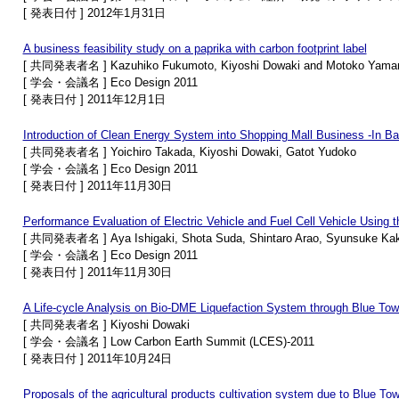
[ 発表日付 ] 2012年1月31日
A business feasibility study on a paprika with carbon footprint label
[ 共同発表者名 ] Kazuhiko Fukumoto, Kiyoshi Dowaki and Motoko Yaman
[ 学会・会議名 ] Eco Design 2011
[ 発表日付 ] 2011年12月1日
Introduction of Clean Energy System into Shopping Mall Business -In B
[ 共同発表者名 ] Yoichiro Takada, Kiyoshi Dowaki, Gatot Yudoko
[ 学会・会議名 ] Eco Design 2011
[ 発表日付 ] 2011年11月30日
Performance Evaluation of Electric Vehicle and Fuel Cell Vehicle Using 
[ 共同発表者名 ] Aya Ishigaki, Shota Suda, Shintaro Arao, Syunsuke Kak
[ 学会・会議名 ] Eco Design 2011
[ 発表日付 ] 2011年11月30日
A Life-cycle Analysis on Bio-DME Liquefaction System through Blue Towe
[ 共同発表者名 ] Kiyoshi Dowaki
[ 学会・会議名 ] Low Carbon Earth Summit (LCES)-2011
[ 発表日付 ] 2011年10月24日
Proposals of the agricultural products cultivation system due to Blue T