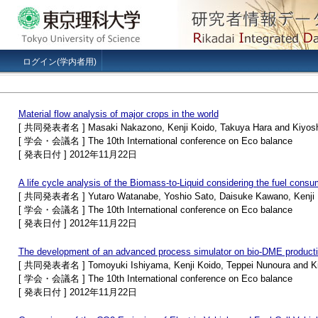
ログイン(学内者用)
Material flow analysis of major crops in the world
[ 共同発表者名 ] Masaki Nakazono, Kenji Koido, Takuya Hara and Kiyosh
[ 学会・会議名 ] The 10th International conference on Eco balance
[ 発表日付 ] 2012年11月22日
A life cycle analysis of the Biomass-to-Liquid considering the fuel consu
[ 共同発表者名 ] Yutaro Watanabe, Yoshio Sato, Daisuke Kawano, Kenji K
[ 学会・会議名 ] The 10th International conference on Eco balance
[ 発表日付 ] 2012年11月22日
The development of an advanced process simulator on bio-DME producti
[ 共同発表者名 ] Tomoyuki Ishiyama, Kenji Koido, Teppei Nunoura and Ki
[ 学会・会議名 ] The 10th International conference on Eco balance
[ 発表日付 ] 2012年11月22日