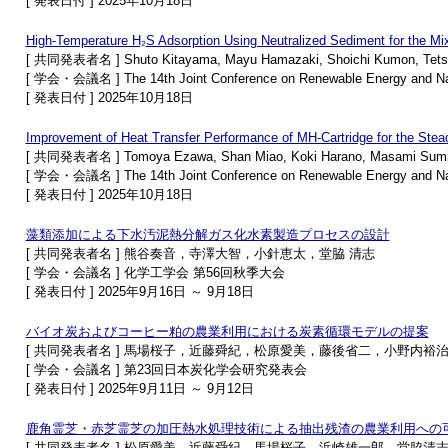
[ 発表日付 ] 2025年10月18日
High-Temperature H₂S Adsorption Using Neutralized Sediment for the Mi
[ 共同発表者名 ] Shuto Kitayama, Mayu Hamazaki, Shoichi Kumon, Tetsu
[ 学会・会議名 ] The 14th Joint Conference on Renewable Energy and N
[ 発表日付 ] 2025年10月18日
Improvement of Heat Transfer Performance of MH-Cartridge for the Stea
[ 共同発表者名 ] Tomoya Ezawa, Shan Miao, Koki Harano, Masami Sumita
[ 学会・会議名 ] The 14th Joint Conference on Renewable Energy and N
[ 発表日付 ] 2025年10月18日
藻類添加による下水汚泥熱分解ガス化水素製造プロセスの設計
[ 共同発表者名 ] 熊谷奏音，寺澤大智，小針恵太，堂脇 清志
[ 学会・会議名 ] 化学工学会 第56回秋季大会
[ 発表日付 ] 2025年9月16日 ～ 9月18日
バイオ炭およびコーヒー粕の農業利用における炭素循環モデルの提案
[ 共同発表者名 ] 馬場桜子，近藤舜紀，松原愛美，藤後省二，小野内裕
[ 学会・会議名 ] 第23回日本炭化学会研究発表会
[ 発表日付 ] 2025年9月11日 ～ 9月12日
鹿角霊芝・赤芝霊芝の加圧熱水処理技術による抽出残渣の農業利用への
[ 共同発表者名 ] 松原愛美，近藤舜紀，馬場桜子，浜崎雄一郎，堂脇清