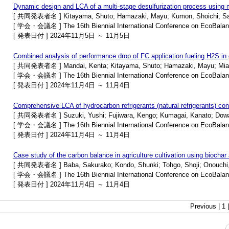
Dynamic design and LCA of a multi-stage desulfurization process using 
[ 共同発表者名 ] Kitayama, Shuto; Hamazaki, Mayu; Kumon, Shoichi; Sato
[ 学会・会議名 ] The 16th Biennial International Conference on EcoBala
[ 発表日付 ] 2024年11月5日 ～ 11月5日
Combined analysis of performance drop of FC application fueling H2S in
[ 共同発表者名 ] Mandai, Kenta; Kitayama, Shuto; Hamazaki, Mayu; Miao
[ 学会・会議名 ] The 16th Biennial International Conference on EcoBala
[ 発表日付 ] 2024年11月4日 ～ 11月4日
Comprehensive LCA of hydrocarbon refrigerants (natural refrigerants) c
[ 共同発表者名 ] Suzuki, Yushi; Fujiwara, Kengo; Kumagai, Kanato; Dowa
[ 学会・会議名 ] The 16th Biennial International Conference on EcoBala
[ 発表日付 ] 2024年11月4日 ～ 11月4日
Case study of the carbon balance in agriculture cultivation using biochar
[ 共同発表者名 ] Baba, Sakurako; Kondo, Shunki; Tohgo, Shoji; Onouchi, Y
[ 学会・会議名 ] The 16th Biennial International Conference on EcoBala
[ 発表日付 ] 2024年11月4日 ～ 11月4日
Previous | 1 