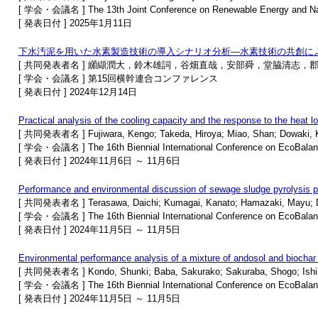
[ 学会・会議名 ] The 13th Joint Conference on Renewable Energy and Na
[ 発表日付 ] 2025年1月11日
下⽔汚泥を⽤いた水素製造技術の導⼊シナリオ分析―⽔素技術の共創に
[ 共同発表者名 ] 纐纈潤⼤，鈴⽊雄詞，⾕畑直哉，安部舜，堂脇清志，
[ 学会・会議名 ] 第15回横幹連合コンファレンス
[ 発表日付 ] 2024年12月14日
Practical analysis of the cooling capacity and the response to the heat l
[ 共同発表者名 ] Fujiwara, Kengo; Takeda, Hiroya; Miao, Shan; Dowaki, K
[ 学会・会議名 ] The 16th Biennial International Conference on EcoBala
[ 発表日付 ] 2024年11月6日 ～ 11月6日
Performance and environmental discussion of sewage sludge pyrolysis p
[ 共同発表者名 ] Terasawa, Daichi; Kumagai, Kanato; Hamazaki, Mayu; D
[ 学会・会議名 ] The 16th Biennial International Conference on EcoBala
[ 発表日付 ] 2024年11月5日 ～ 11月5日
Environmental performance analysis of a mixture of andosol and biochar f
[ 共同発表者名 ] Kondo, Shunki; Baba, Sakurako; Sakuraba, Shogo; Ishimaru
[ 学会・会議名 ] The 16th Biennial International Conference on EcoBala
[ 発表日付 ] 2024年11月5日 ～ 11月5日