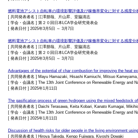
燃料電池アシスト自転車の環境影響評価及び稼働率変化に対する感度分
[ 共同発表者名 ] 江澤朋哉、片山昇、堂脇清志
[ 学会・会議名 ] 第２０回日本LCA学会研究発表会
[ 発表日付 ] 2025年3月5日 ～ 3月7日
燃料電池アシスト自転車の環境影響評価及び稼働率変化に対する感度分
[ 共同発表者名 ] 江澤朋哉、片山昇、堂脇清志
[ 学会・会議名 ] 第２０回日本LCA学会研究発表会
[ 発表日付 ] 2025年3月5日 ～ 3月7日
Advantages of the potential of char combustion for improving the heat ex
[ 共同発表者名 ] Mayu Hamazaki, Hisashi Kamiuchi, Mitsuo Kameyama, 
[ 学会・会議名 ] The 13th Joint Conference on Renewable Energy and Na
[ 発表日付 ] 2025年1月11日
The gasification process of green hydrogen using the mixed feedstock o
[ 共同発表者名 ] Daichi Terasawa, Keita Kobari, Kanato Kumagai, Mikihid
[ 学会・会議名 ] The 13th Joint Conference on Renewable Energy and Na
[ 発表日付 ] 2025年1月11日
Discussion of health risks for older people in the living environment using
[ 共同発表者名 ] Hiroya Takeda, Kengo Fujiwara, Kiyoshi Dowaki