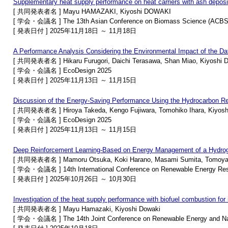
Supplementary heat supply performance on heat carriers with ash deposi
[ 共同発表者名 ] Mayu HAMAZAKI, Kiyoshi DOWAKI
[ 学会・会議名 ] The 13th Asian Conference on Biomass Science (ACBS
[ 発表日付 ] 2025年11月18日 ～ 11月18日
A Performance Analysis Considering the Environmental Impact of the 
[ 共同発表者名 ] Hikaru Furugori, Daichi Terasawa, Shan Miao, Kiyoshi 
[ 学会・会議名 ] EcoDesign 2025
[ 発表日付 ] 2025年11月13日 ～ 11月15日
Discussion of the Energy-Saving Performance Using the Hydrocarbon Refr
[ 共同発表者名 ] Hiroya Takeda, Kengo Fujiwara, Tomohiko Ihara, Kiyosh
[ 学会・会議名 ] EcoDesign 2025
[ 発表日付 ] 2025年11月13日 ～ 11月15日
Deep Reinforcement Learning-Based on Energy Management of a Hydrog
[ 共同発表者名 ] Mamoru Otsuka, Koki Harano, Masami Sumita, Tomoya 
[ 学会・会議名 ] 14th International Conference on Renewable Energy Rese
[ 発表日付 ] 2025年10月26日 ～ 10月30日
Investigation of the heat supply performance with biofuel combustion fo
[ 共同発表者名 ] Mayu Hamazaki, Kiyoshi Dowaki
[ 学会・会議名 ] The 14th Joint Conference on Renewable Energy and N