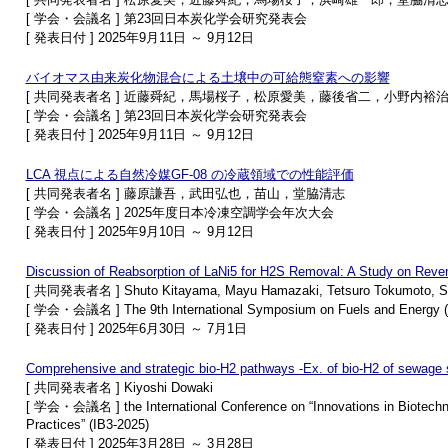
[ 学会・会議名 ] 第23回日本炭化学会研究発表会
[ 発表日付 ] 2025年9月11日 ～ 9月12日
バイオマス由来炭化物混合による土壌中の可給態窒素への影響
[ 共同発表者名 ] 近藤舜紀，馬場桜子，松原愛美，藤後省二，小野内裕
[ 学会・会議名 ] 第23回日本炭化学会研究発表会
[ 発表日付 ] 2025年9月11日 ～ 9月12日
LCA 視点による自然冷媒GF-08 の冷蔵領域での性能評価
[ 共同発表者名 ] 藤原謙吾，武田弘也，苗山，堂脇清志
[ 学会・会議名 ] 2025年度日本冷凍空調学会年次大会
[ 発表日付 ] 2025年9月10日 ～ 9月12日
Discussion of Reabsorption of LaNi5 for H2S Removal: A Study on Rever
[ 共同発表者名 ] Shuto Kitayama, Mayu Hamazaki, Tetsuro Tokumoto, Sh
[ 学会・会議名 ] The 9th International Symposium on Fuels and Energy (
[ 発表日付 ] 2025年6月30日 ～ 7月1日
Comprehensive and strategic bio-H2 pathways -Ex. of bio-H2 of sewage s
[ 共同発表者名 ] Kiyoshi Dowaki
[ 学会・会議名 ] the International Conference on “Innovations in Biotechn
Practices” (IB3-2025)
[ 発表日付 ] 2025年3月28日 ～ 3月28日