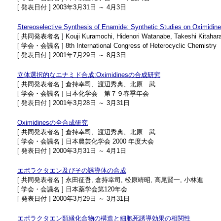
[ 発表日付 ] 2003年3月31日 ～ 4月3日
Stereoselective Synthesis of Enamide: Synthetic Studies on Oximidin
[ 共同発表者名 ] Kouji Kuramochi, Hidenori Watanabe, Takeshi Kitahar
[ 学会・会議名 ] 8th International Congress of Heterocyclic Chemistry
[ 発表日付 ] 2001年7月29日 ～ 8月3日
立体選択的なエナミド合成:Oximidinesの合成研究
[ 共同発表者名 ] 倉持幸司、渡辺秀典、北原 武
[ 学会・会議名 ] 日本化学会 第７９春季年会
[ 発表日付 ] 2001年3月28日 ～ 3月31日
Oximidinesの全合成研究
[ 共同発表者名 ] 倉持幸司、渡辺秀典、北原 武
[ 学会・会議名 ] 日本農芸化学会 2000 年度大会
[ 発表日付 ] 2000年3月31日 ～ 4月1日
エポラクタエン及びその誘導体の合成
[ 共同発表者名 ] 永田征吾, 倉持幸司, 松原靖昭, 高尾賢一, 小林進
[ 学会・会議名 ] 日本薬学会第120年会
[ 発表日付 ] 2000年3月29日 ～ 3月31日
エポラクタエン類縁化合物の構造と細胞死誘導効果の相関性