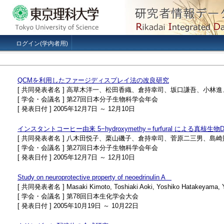
ログイン(学内者用)
QCMを利用したファージディスプレイ法の改良研究
[ 共同発表者名 ] 高草木洋一、松田香織、倉持幸司、坂口謙吾、小林
[ 学会・会議名 ] 第27回日本分子生物科学会年会
[ 発表日付 ] 2005年12月7日 ～ 12月10日
インスタントコーヒー由来 5−hydroxymethy＝furfural による真
[ 共同発表者名 ] 八木田悦子、栗山磯子、倉持幸司、菅原二三男、
[ 学会・会議名 ] 第27回日本分子生物科学会年会
[ 発表日付 ] 2005年12月7日 ～ 12月10日
Study on neuroprotective property of neoedrinulin A
[ 共同発表者名 ] Masaki Kimoto, Toshiaki Aoki, Yoshiko Hatakeyama, Yur
[ 学会・会議名 ] 第78回日本生化学会大会
[ 発表日付 ] 2005年10月19日 ～ 10月22日