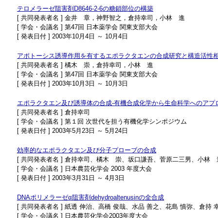
テロメラーゼ阻害剤D8646-2-6の糖鎖部位の構築
[ 共同発表者名 ] 金井 章，神野智之，倉持幸司，小林 進
[ 学会・会議名 ] 第47回 日本薬学会 関東支部大会
[ 発表日付 ] 2003年10月4日 ～ 10月4日
アポトーシス誘導作用を有するエポラクタエンの合成研究と構造活性
[ 共同発表者名 ] 橘木 崇，倉持幸司，小林 進
[ 学会・会議名 ] 第47回 日本薬学会 関東支部大会
[ 発表日付 ] 2003年10月3日 ～ 10月3日
エポラクタエン及び誘導体の合成-有機合成化学から生命科学へのアプ
[ 共同発表者名 ] 倉持幸司
[ 学会・会議名 ] 第１回 次世代を担う有機化学シンポジウム
[ 発表日付 ] 2003年5月23日 ～ 5月24日
効率的なエポラクタエン及び分子プローブの合成
[ 共同発表者名 ] 倉持幸司、橘木 崇、坂口謙吾、菅原二三男、小林 
[ 学会・会議名 ] 日本農芸化学会 2003 年度大会
[ 発表日付 ] 2003年3月31日 ～ 4月3日
DNAポリメラーゼα阻害剤dehydroaltenusinの全合成
[ 共同発表者名 ] 紙透 伸治、高橋 俊哉、水品 善之、花島 慎弥、倉持
[ 学会・会議名 ] 日本農芸化学会2003年度大会