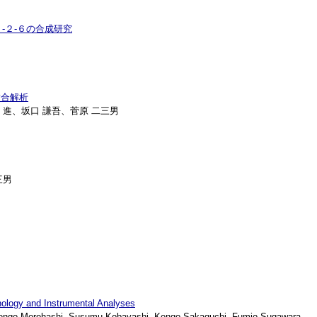
‐２‐６の合成研究
と結合解析
林 進、坂口 謙吾、菅原 二三男
三男
nology and Instrumental Analyses
engo Morohashi, Susumu Kobayashi, Kengo Sakaguchi, Fumio Sugawara