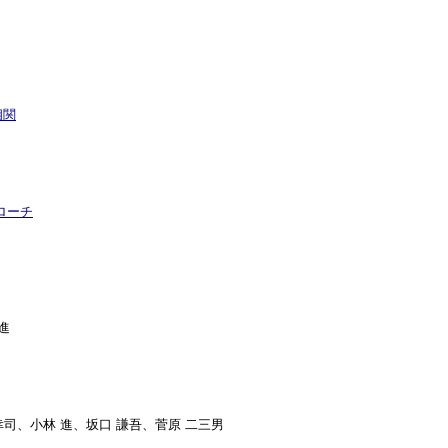
相関
ローチ
進
 幸司、小林 進、坂口 謙吾、菅原 二三男