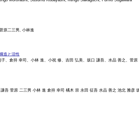
 菅原二三男, 小林進
の構造と活性
 則子、倉持 幸司、小林 進、小祝 修、吉田 弘美、坂口 謙吾、水品 善之、菅原
口 謙吾 菅原 二三男 小林 進 倉持 幸司 橘木 崇 永田 征吾 水品 善之 池北 雅彦 