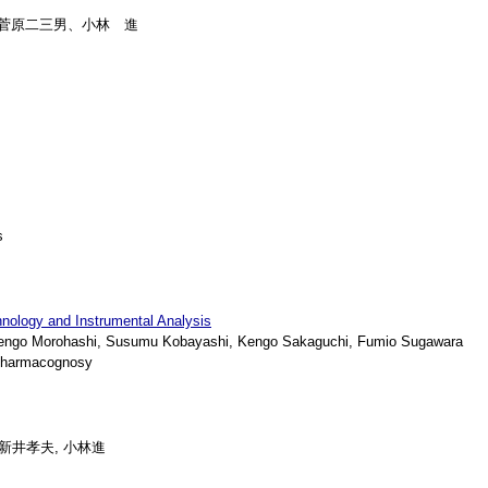
、菅原二三男、小林 進
s
nology and Instrumental Analysis
engo Morohashi, Susumu Kobayashi, Kengo Sakaguchi, Fumio Sugawara
Pharmacognosy
 新井孝夫, 小林進