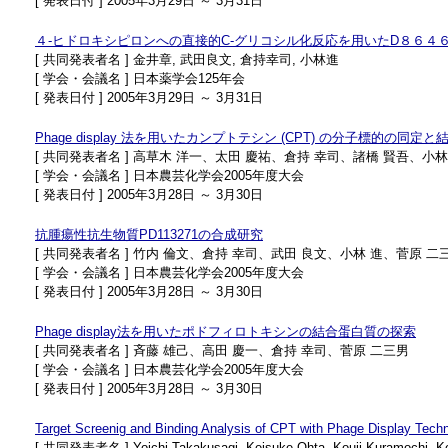
[ 発表日付 ] 2005年3月29日 ～ 3月31日
４‐ヒドロキシピロンへの直接的C‐グリコシル化反応を用いたD８６４６
[ 共同発表者名 ] 金井章, 武田良文, 倉持幸司, 小林進
[ 学会・会議名 ] 日本薬学会125年会
[ 発表日付 ] 2005年3月29日 ～ 3月31日
Phage display 法を用いたカンプトテシン (CPT) の分子標的の同定
[ 共同発表者名 ] 高草木 洋一、太田 慶祐、倉持 幸司、諸橋 賢吾、小
[ 学会・会議名 ] 日本農芸化学会2005年度大会
[ 発表日付 ] 2005年3月28日 ～ 3月30日
抗腫瘍性抗生物質PD113271の合成研究
[ 共同発表者名 ] 竹内 倫文、倉持 幸司、武田 良文、小林 進、菅原 二
[ 学会・会議名 ] 日本農芸化学会2005年度大会
[ 発表日付 ] 2005年3月28日 ～ 3月30日
Phage display法を用いたポドフィロトキシンの結合蛋白質の探索
[ 共同発表者名 ] 斉藤 雄己、高田 慶一、倉持 幸司、菅原 二三男
[ 学会・会議名 ] 日本農芸化学会2005年度大会
[ 発表日付 ] 2005年3月28日 ～ 3月30日
Target Screenig and Binding Analysis of CPT with Phage Display Tech
[ 共同発表者名 ] Yoichi Takakusagi, Keisuke Ohta, Kouji Kuramochi, K