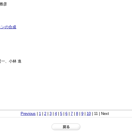
北雅彦
エンの合成
賢一、小林 進
Previous
|
1
|
2
|
3
|
4
|
5
|
6
|
7
|
8
|
9
|
10
| 11 | Next