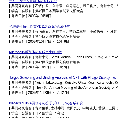
ナリンゲニン配糖体の合成研究
[ 共同発表者名 ] 石坂仁吾、金井章、畔見拓志、武田良文、倉持幸司
[ 学会・会議名 ] 第49回日本薬学会関東支部大会
[ 発表日付 ] 2005年10月8日
抗腫瘍性抗生物質PD113,271の合成研究
[ 共同発表者名 ] 竹内倫文、倉持幸司、菅原二三男、中崎敦夫、小林進
[ 学会・会議名 ] 第47回天然有機化合物討論会
[ 発表日付 ] 2005年10月7日 ～ 10月9日
Microcolin誘導体の合成と生物活性
[ 共同発表者名 ] 倉持幸司、Amit Mandal、John Hines、Craig M. Crew
[ 学会・会議名 ] 第47回天然有機化合物討論会
[ 発表日付 ] 2005年10月7日 ～ 10月9日
Target Screening and Binding Analysis of CPT with Phage Display Tech
[ 共同発表者名 ] Yoichi Takakusagi, Keisuke Ohta, Kouji Kuramochi, K
[ 学会・会議名 ] The 46th Annuai Meeting of the American Society of 
[ 発表日付 ] 2005年7月23日 ～ 7月27日
Neoechinulin A及びその分子プローブの合成研究
[ 共同発表者名 ] 青木俊明, 倉持幸司, 武田良文, 中崎敦夫, 菅原二三男,
[ 学会・会議名 ] 日本薬学会125年会