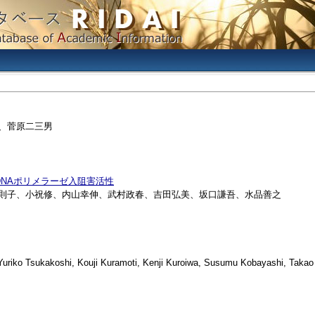
進、菅原二三男
核生物DNAポリメラーゼ入阻害活性
島崎則子、小祝修、内山幸伸、武村政春、吉田弘美、坂口謙吾、水品善之
iko Tsukakoshi, Kouji Kuramoti, Kenji Kuroiwa, Susumu Kobayashi, Takao 